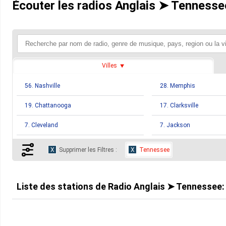
Écouter les radios Anglais ➤ Tennesse
Villes
56. Nashville
28. Memphis
19. Chattanooga
17. Clarksville
7. Cleveland
7. Jackson
6. Gallatin
6. Johnson City
Supprimer les Filtres :
Tennessee
5. Lawrenceburg
5. Loudon
4. Franklin
4. Wartburg
Liste des stations de
Radio Anglais ➤ Tennessee
3. Ooltewah
3. Savannah
2. Colonial Heights
2. Covington