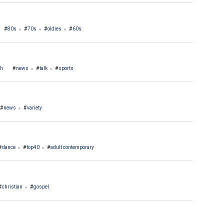
80s
70s
oldies
60s
gh
news
talk
sports
news
variety
dance
top40
adult contemporary
christian
gospel