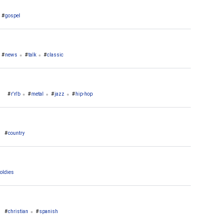
gospel
news
talk
classic
r'n'b
metal
jazz
hip-hop
country
oldies
christian
spanish