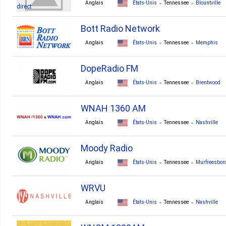
Anglais
États-Unis
Tennessee
Blountville
Bott Radio Network
Anglais
États-Unis
Tennessee
Memphis
DopeRadio FM
Anglais
États-Unis
Tennessee
Brentwood
WNAH 1360 AM
Anglais
États-Unis
Tennessee
Nashville
Moody Radio
Anglais
États-Unis
Tennessee
Murfreesbor
WRVU
Anglais
États-Unis
Tennessee
Nashville