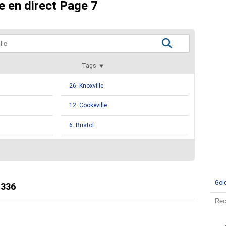
e en direct Page 7
Tags
26. Knoxville
12. Cookeville
6. Bristol
5. Kingsport
5. Murfreesboro
Gol
3. Elizabethton
:
336
2. Antioch
2. Crossville