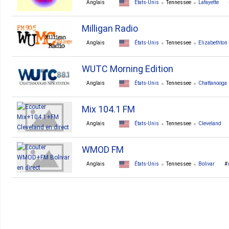
Anglais
États-Unis
Tennessee
Lafayette
Milligan Radio
Anglais
États-Unis
Tennessee
Elizabethton
WUTC Morning Edition
Anglais
États-Unis
Tennessee
Chattanooga
Mix 104.1 FM
Anglais
États-Unis
Tennessee
Cleveland
WMOD FM
Anglais
États-Unis
Tennessee
Bolivar