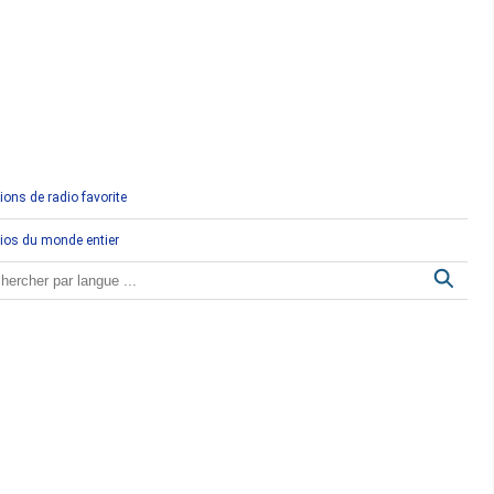
Comores
Congo
Côte d'Ivoire
Djibouti
ions de radio favorite
Egypte
ios du monde entier
Ethiopie
Gabon
Gambie
Ghana
Guinée