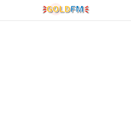
G
O
LD
FM