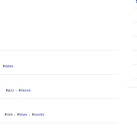
2. Etowah
2. Manchester
oldies
jazz
classic
rock
blues
country