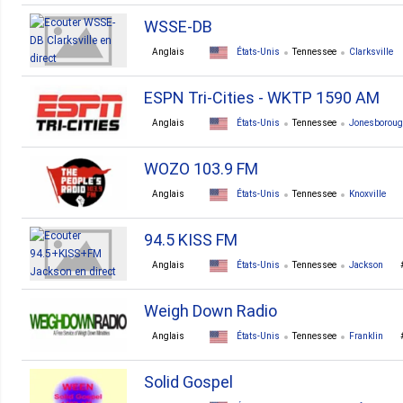
WSSE-DB
Anglais
États-Unis
Tennessee
Clarksville
ESPN Tri-Cities - WKTP 1590 AM
Anglais
États-Unis
Tennessee
Jonesborou
WOZO 103.9 FM
Anglais
États-Unis
Tennessee
Knoxville
94.5 KISS FM
Anglais
États-Unis
Tennessee
Jackson
Weigh Down Radio
Anglais
États-Unis
Tennessee
Franklin
Solid Gospel