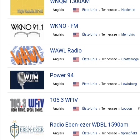
WNQM 1300AM
Anglais
États-Unis
Tennessee
Nashville
WKNO - FM
Anglais
États-Unis
Tennessee
Memphis
WAWL Radio
Anglais
États-Unis
Tennessee
Chattanooga
Power 94
Anglais
États-Unis
Tennessee
Lewisburg
105.3 WFIV
Anglais
États-Unis
Tennessee
Loudon
Radio Eben-ezer WDBL 1590am
Anglais
États-Unis
Tennessee
Springfield