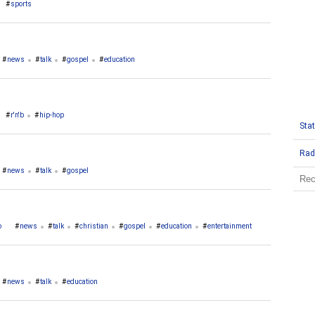
sports
news
talk
gospel
education
r'n'b
hip-hop
Stat
Rad
news
talk
gospel
o
news
talk
christian
gospel
education
entertainment
news
talk
education