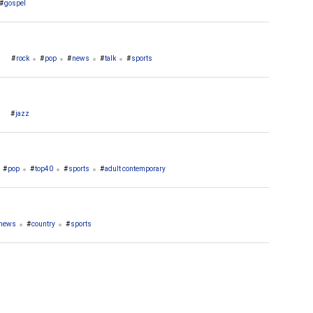
gospel
rock
pop
news
talk
sports
jazz
pop
top40
sports
adult contemporary
news
country
sports