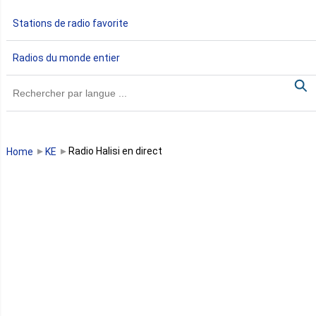
Gabon
Stations de radio favorite
Gambie
Radios du monde entier
Ghana
Guinée
Guinée Bissau
Radio Halisi en direct
Home
KE
Guinée équatoriale
Kenya
Lesotho
Libye
Libéria