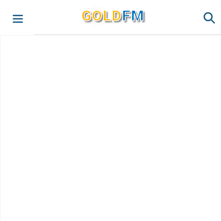
G
O
LD
FM