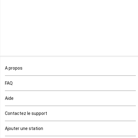
Madagascar
Malawi
Mali
Maroc
A propos
Maurice
FAQ
Mauritanie
Aide
Mayotte
Contactez le support
Mozambique
Ajouter une station
Namibie