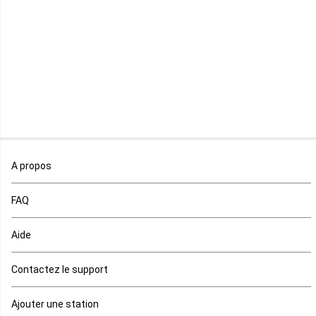
Mozambique
Namibie
Niger
Nigeria
Ouganda
A propos
Rd Congo
FAQ
Rwanda
Aide
Réunion
Contactez le support
Sahara occidental
Ajouter une station