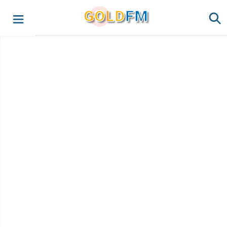
G
O
LD
FM