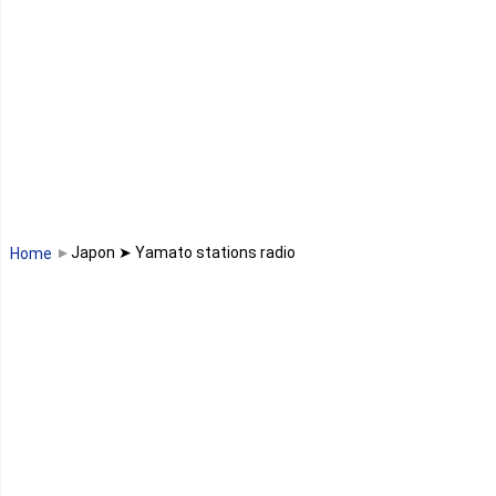
Lesotho
Libye
Libéria
Madagascar
Malawi
Japon ➤ Yamato stations radio
Home
Mali
Maroc
Maurice
Mauritanie
Mayotte