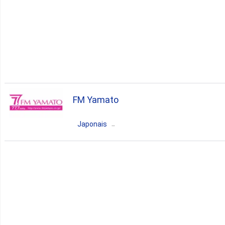
FM Yamato
Japonais
Japon
Kanagawa
Yamato
news
talk
japanese
hits
community