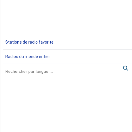
Egypte
Ethiopie
Gabon
Stations de radio favorite
Gambie
Radios du monde entier
Ghana
Guinée
Guinée Bissau
Guinée équatoriale
Kenya