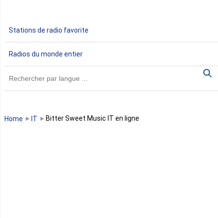
Gabon
Stations de radio favorite
Gambie
Radios du monde entier
Ghana
Guinée
Guinée Bissau
Bitter Sweet Music IT en ligne
Home
IT
Guinée équatoriale
Kenya
Lesotho
Libye