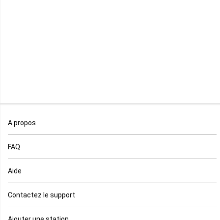
Libéria
Madagascar
Malawi
Mali
Maroc
A propos
Maurice
FAQ
Mauritanie
Aide
Mayotte
Contactez le support
Mozambique
Ajouter une station