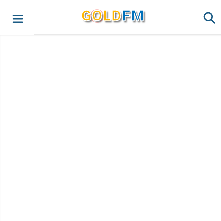
G
O
LD
FM