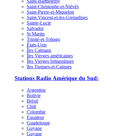
Saint-Barthélemy
Saint-Christophe-et-Niévès
Saint-Pierre-et-Miquelon
Saint-Vincent-et-les-Grenadines
Sainte-Lucie
Salvador
St Martin
Trinité-et-Tobago
États-Unis
Îles Caïmans
Îles Vierges américaines
Îles Vierges britanniques
îles Turques-et-Caïques
Stations Radio Amérique du Sud:
Argentine
Bolivie
Brésil
Chili
Colombie
Equateur
Guadeloupe
Guyane
Guyane