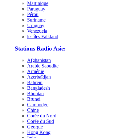
Martinique
Paraguay
Pérou
Suriname
Uruguay
Venezuela
les îles Falkland
Stations Radio Asie:
Afghanistan
Arabie Saoudite
Arménie
Azerbaïdjan
Bahreïn
Bangladesh
Bhoutan
Brunei
Cambodge
Chine
Corée du Nord
Corée du Sud
Géorgie
Hong Kong
Inde