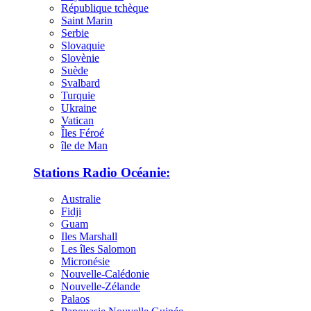
République tchèque
Saint Marin
Serbie
Slovaquie
Slovènie
Suède
Svalbard
Turquie
Ukraine
Vatican
Îles Féroé
île de Man
Stations Radio Océanie:
Australie
Fidji
Guam
Iles Marshall
Les îles Salomon
Micronésie
Nouvelle-Calédonie
Nouvelle-Zélande
Palaos