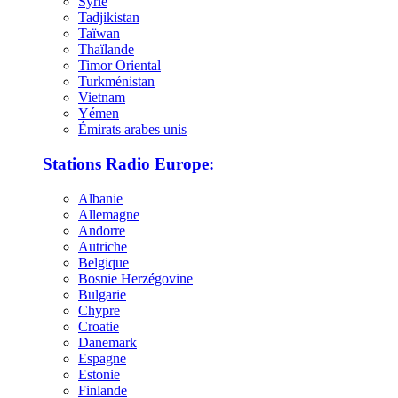
Syrie
Tadjikistan
Taïwan
Thaïlande
Timor Oriental
Turkménistan
Vietnam
Yémen
Émirats arabes unis
Stations Radio Europe:
Albanie
Allemagne
Andorre
Autriche
Belgique
Bosnie Herzégovine
Bulgarie
Chypre
Croatie
Danemark
Espagne
Estonie
Finlande