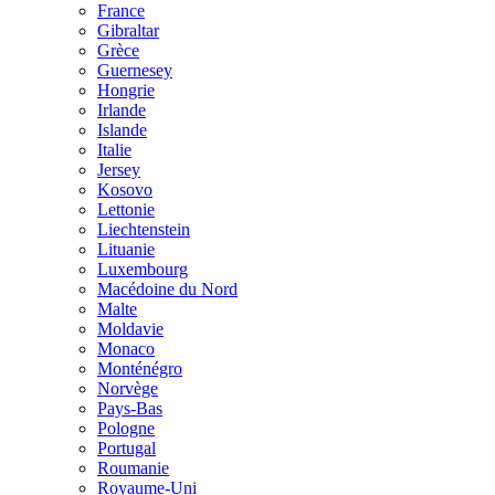
France
Gibraltar
Grèce
Guernesey
Hongrie
Irlande
Islande
Italie
Jersey
Kosovo
Lettonie
Liechtenstein
Lituanie
Luxembourg
Macédoine du Nord
Malte
Moldavie
Monaco
Monténégro
Norvège
Pays-Bas
Pologne
Portugal
Roumanie
Royaume-Uni