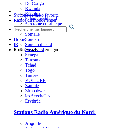
Rd Congo
Rwanda
Réunion
Stations de radio favorite
Sahara occidental
Radios du monde entier
Sao tome et principe
Sierra Leone
Somalie
Soudan
Home
Soudan du sud
IR
Swaziland
Radio AvazFarsi en ligne
Sénégal
Tanzanie
Tchad
Togo
Tunisie
VOITURE
Zambie
Zimbabwe
les Seychelles
Érythrée
Stations Radio Amérique du Nord:
Anguille