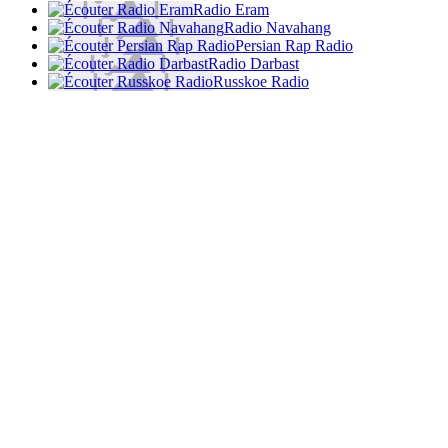
Radio Eram
Radio Navahang
Persian Rap Radio
Radio Darbast
Russkoe Radio