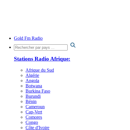
Gold Fm Radio
Stations Radio Afrique:
Afrique du Sud
Algérie
Angola
Botwana
Burkina Faso
Burundi
Bénin
Cameroun
Cap-Vert
Comores
Congo
Côte d'Ivoire