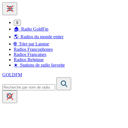
X
🏠 Radio GoldFm
🌎 Radios du monde entier
🌐 Trier par Langue
Radios Francophones
Radios Françaises
Radios Belgique
★ Stations de radio favorite
G
O
LD
FM