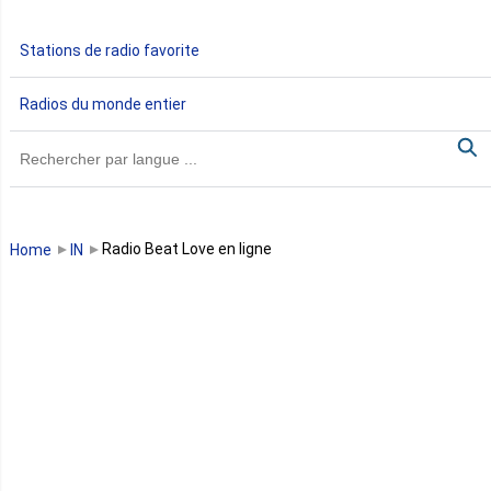
Gabon
Stations de radio favorite
Gambie
Radios du monde entier
Ghana
Guinée
Guinée Bissau
Radio Beat Love en ligne
Home
IN
Guinée équatoriale
Kenya
Lesotho
Libye