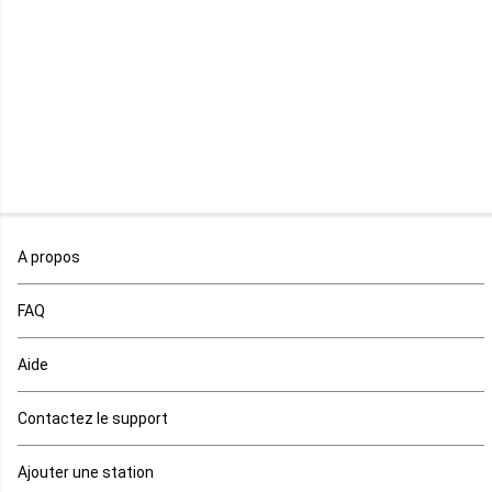
Libéria
Madagascar
Malawi
Mali
Maroc
A propos
Maurice
FAQ
Mauritanie
Aide
Mayotte
Contactez le support
Mozambique
Ajouter une station
Namibie