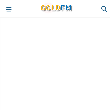
G
O
LD
FM