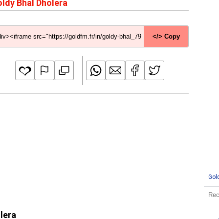
ldy Bhal Dholera
</> Copy
Gol
lera