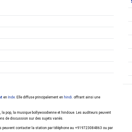
at
en
Inde
. Elle diffuse principalement en
hindi
. offrant ainsi une
la pop, la musique bollywoodienne et hindoue. Les auditeurs peuvent
ions de discussion sur des sujets variés.
eurs peuvent contacter la station par téléphone au +919723084863 ou par