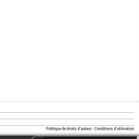
Maurice
Mauritanie
Mayotte
Mozambique
Namibie
Niger
Nigeria
Ouganda
Rd Congo
Politique de droits d'auteur
-
Conditions d'utilisation