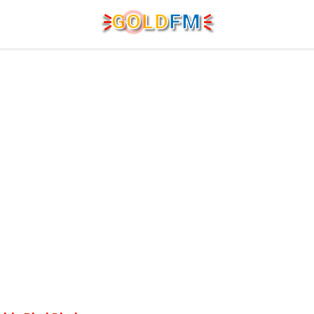
G
O
LD
FM