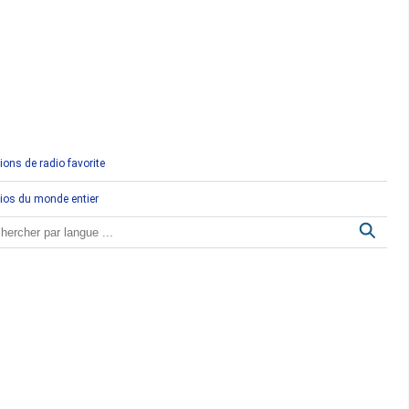
Comores
Congo
Côte d'Ivoire
Djibouti
ions de radio favorite
Egypte
ios du monde entier
Ethiopie
Gabon
Gambie
Ghana
Guinée