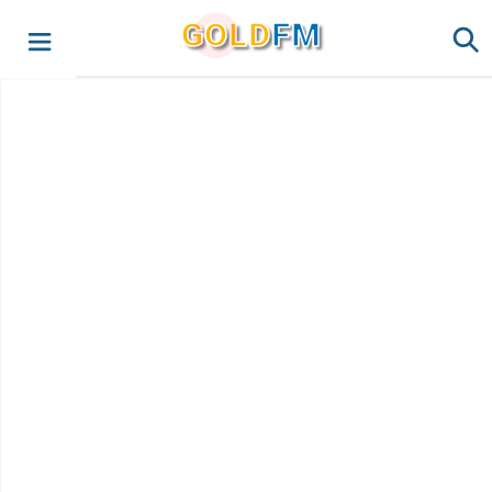
G
O
LD
FM