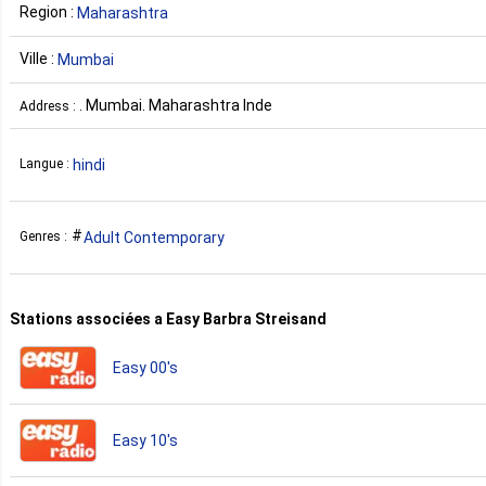
Region :
Maharashtra
Ville :
Mumbai
. Mumbai. Maharashtra Inde
Address :
hindi
Langue :
Adult Contemporary
Genres :
Stations associées a Easy Barbra Streisand
Easy 00's
Easy 10's