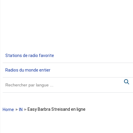
Djibouti
Egypte
Ethiopie
Gabon
Stations de radio favorite
Gambie
Radios du monde entier
Ghana
Guinée
Guinée Bissau
Easy Barbra Streisand en ligne
Home
IN
Guinée équatoriale