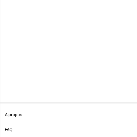
Kenya
Lesotho
Libye
Libéria
Madagascar
Malawi
Mali
Maroc
A propos
Maurice
FAQ
Mauritanie