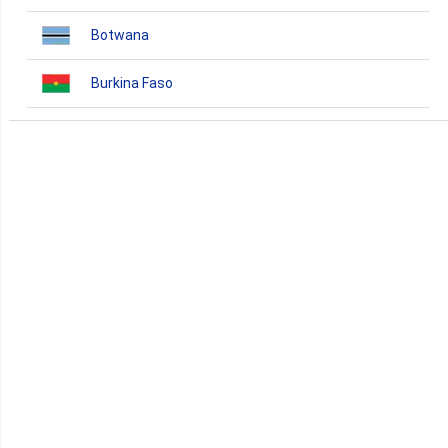
Botwana
Burkina Faso
Burundi
Bénin
Cameroun
Cap-Vert
Comores
Congo
Côte d'Ivoire