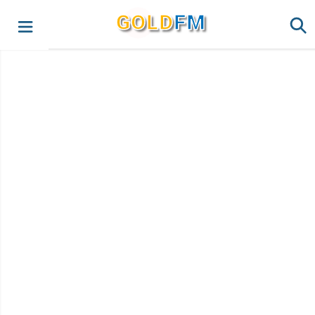
G
O
LD
FM