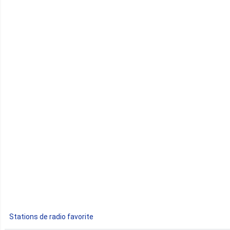
Cameroun
Cap-Vert
Comores
Congo
Côte d'Ivoire
Djibouti
Egypte
Ethiopie
Gabon
Stations de radio favorite
Gambie