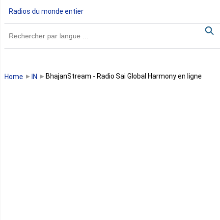
Radios du monde entier
Ghana
Guinée
Guinée Bissau
BhajanStream - Radio Sai Global Harmony en ligne
Home
IN
Guinée équatoriale
Kenya
Lesotho
Libye
Libéria
Madagascar