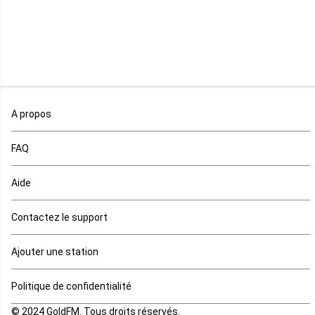
Malawi
Mali
Maroc
A propos
Maurice
FAQ
Mauritanie
Aide
Mayotte
Contactez le support
Mozambique
Ajouter une station
Namibie
Politique de confidentialité
Niger
© 2024 GoldFM. Tous droits réservés.