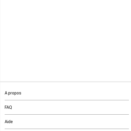
Libye
Libéria
Madagascar
Malawi
Mali
Maroc
A propos
Maurice
FAQ
Mauritanie
Aide
Mayotte