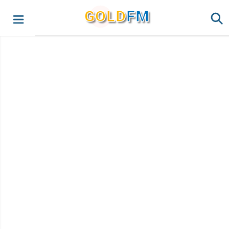
G
O
LD
FM