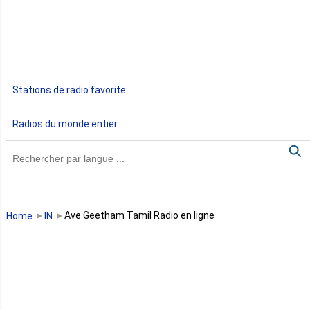
Egypte
Ethiopie
Gabon
Stations de radio favorite
Gambie
Radios du monde entier
Ghana
Guinée
Guinée Bissau
Ave Geetham Tamil Radio en ligne
Home
IN
Guinée équatoriale
Kenya
Lesotho