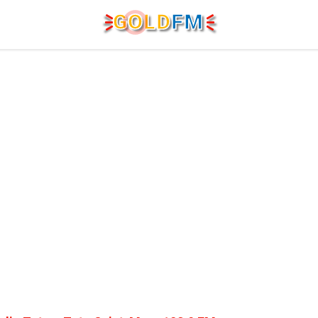
G
O
LD
FM