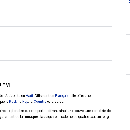
.9 FM
e l'Artibonite en
Haïti
. Diffusant en
Français
. elle offre une
que le
Rock
. la
Pop
. la
Country
et la salsa.
res régionales et des sports, offrant ainsi une couverture complète de
e également de la musique classique et moderne de qualité tout au long