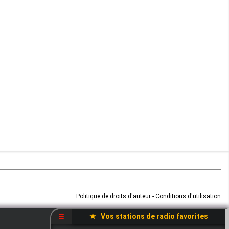
Maurice
Mauritanie
Mayotte
Mozambique
Namibie
Niger
Nigeria
Ouganda
Politique de droits d'auteur
-
Conditions d'utilisation
Rd Congo
★ Vos stations de radio favorites
☰