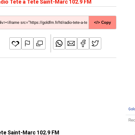
dio Tete a Tete Saint-Marc 102.9 FM
</> Copy
Gol
Tete Saint-Marc 102.9 FM