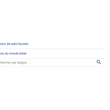
Comores
Congo
Côte d'Ivoire
Djibouti
ions de radio favorite
Egypte
ios du monde entier
Ethiopie
Gabon
Gambie
Ghana
Guinée