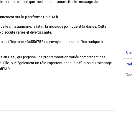
le important en tant que média pour transmettre le message de
tuitement sur la plateforme GoldFM.fr.
le christianisme, le latin, la musique politique et la danse. Cette
e d'écoute variée et divertissante.
éro de téléphone +36556752 ou envoyer un courrier électronique à
Stat
is en Haïti, qui propose une programmation variée comprenant des
is. Elle joue également un rôle important dans la diffusion du message
Rad
dFM.fr.