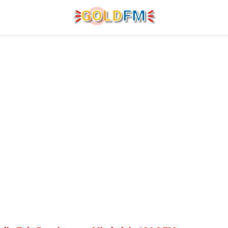
G
O
LD
FM