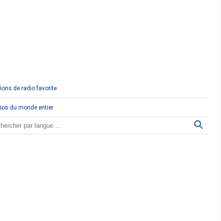
Comores
Congo
Côte d'Ivoire
Djibouti
ions de radio favorite
Egypte
ios du monde entier
Ethiopie
Gabon
Gambie
Ghana
Guinée