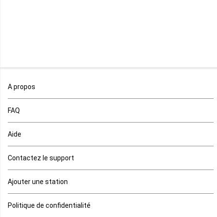
Malawi
Mali
Maroc
A propos
Maurice
FAQ
Mauritanie
Aide
Mayotte
Contactez le support
Mozambique
Ajouter une station
Namibie
Politique de confidentialité
Niger