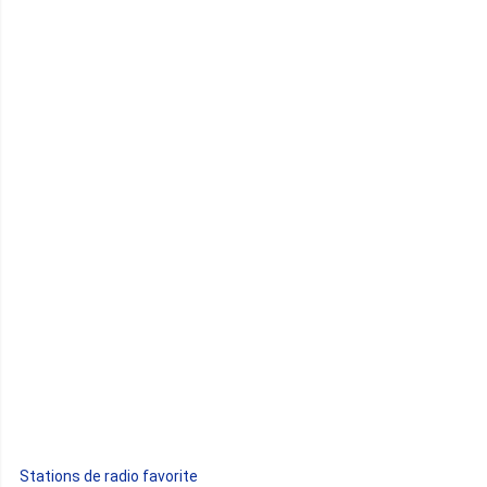
Cameroun
Cap-Vert
Comores
Congo
Côte d'Ivoire
Djibouti
Egypte
Ethiopie
Gabon
Stations de radio favorite