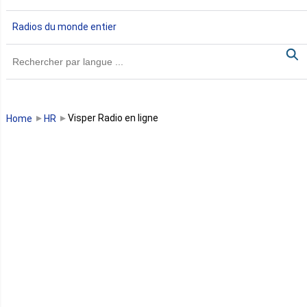
Gambie
Radios du monde entier
Ghana
Guinée
Guinée Bissau
Visper Radio en ligne
Home
HR
Guinée équatoriale
Kenya
Lesotho
Libye
Libéria
Madagascar