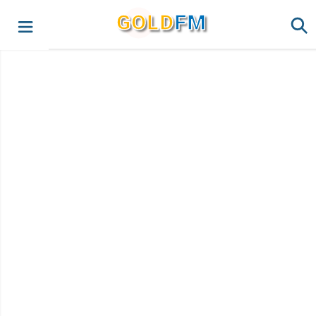
G
O
LD
FM