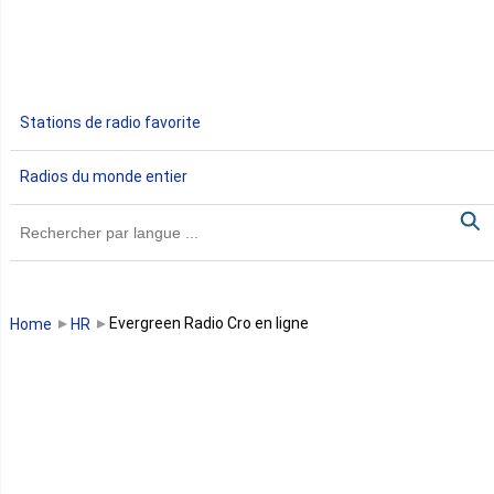
Ethiopie
Gabon
Stations de radio favorite
Gambie
Radios du monde entier
Ghana
Guinée
Guinée Bissau
Evergreen Radio Cro en ligne
Home
HR
Guinée équatoriale
Kenya
Lesotho