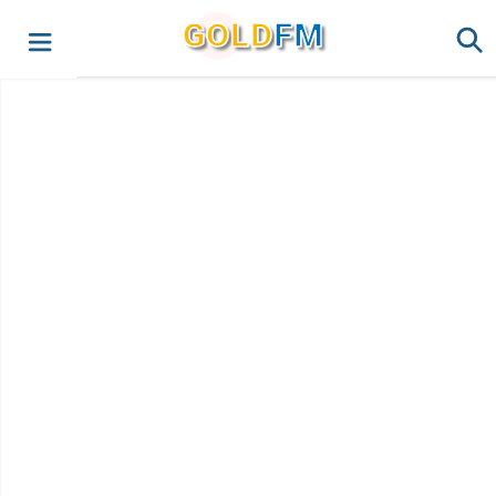
G
O
LD
FM