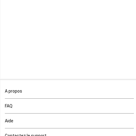
Libye
Libéria
Madagascar
Malawi
Mali
Maroc
A propos
Maurice
FAQ
Mauritanie
Aide
Mayotte
Contactez le support