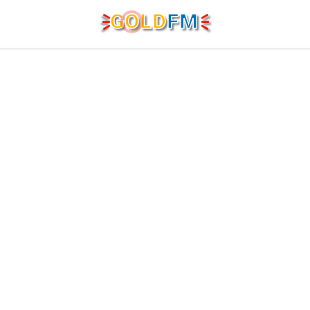
G
O
LD
FM