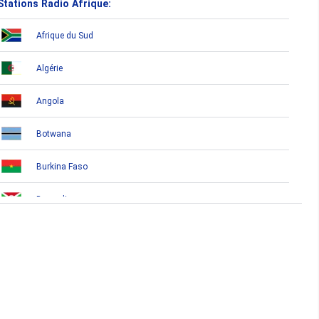
Stations Radio Afrique:
Afrique du Sud
Algérie
Angola
Botwana
Burkina Faso
Burundi
Bénin
Cameroun
Cap-Vert