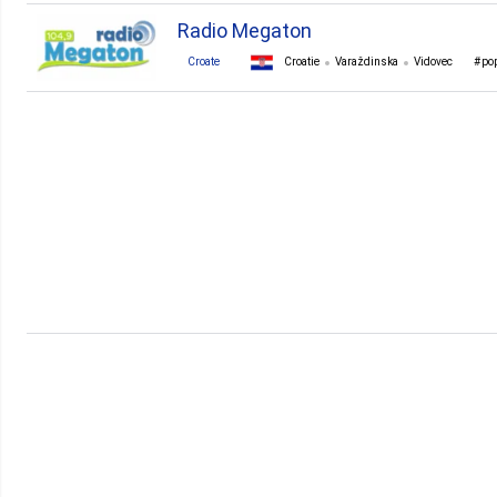
Radio Megaton
Croate
Croatie
Varaždinska
Vidovec
po