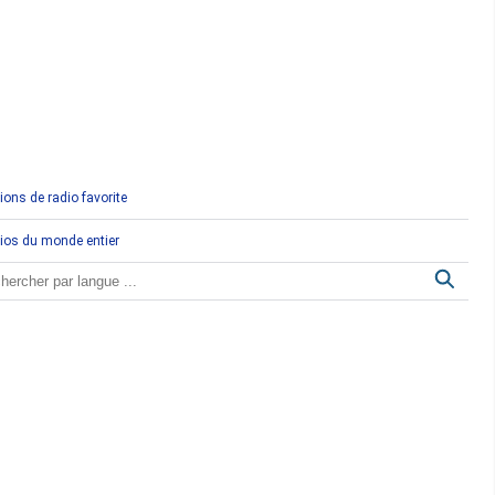
Comores
Congo
Côte d'Ivoire
Djibouti
ions de radio favorite
Egypte
ios du monde entier
Ethiopie
Gabon
Gambie
Ghana
Guinée