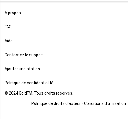
Maroc
A propos
Maurice
FAQ
Mauritanie
Aide
Mayotte
Contactez le support
Mozambique
Ajouter une station
Namibie
Politique de confidentialité
Niger
© 2024 GoldFM. Tous droits réservés.
Nigeria
-
Politique de droits d'auteur
Conditions d'utilisation
Ouganda
Rd Congo