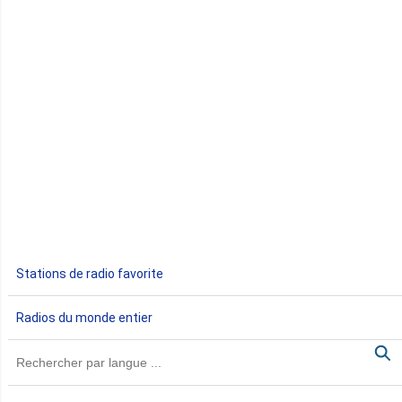
Congo
Côte d'Ivoire
Djibouti
Egypte
Ethiopie
Gabon
Stations de radio favorite
Gambie
Radios du monde entier
Ghana
Guinée