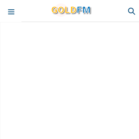
G
O
LD
FM