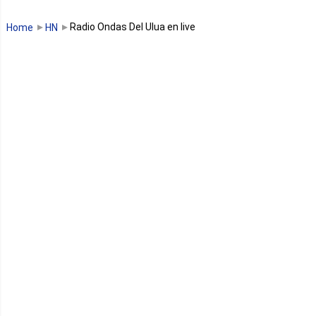
Guinée Bissau
Radio Ondas Del Ulua en live
Home
HN
Guinée équatoriale
Kenya
Lesotho
Libye
Libéria
Madagascar
Malawi
Mali