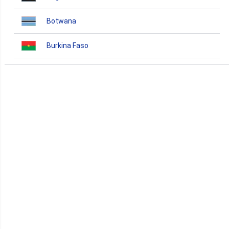
Botwana
Burkina Faso
Burundi
Bénin
Cameroun
Cap-Vert
Comores
Congo
Côte d'Ivoire