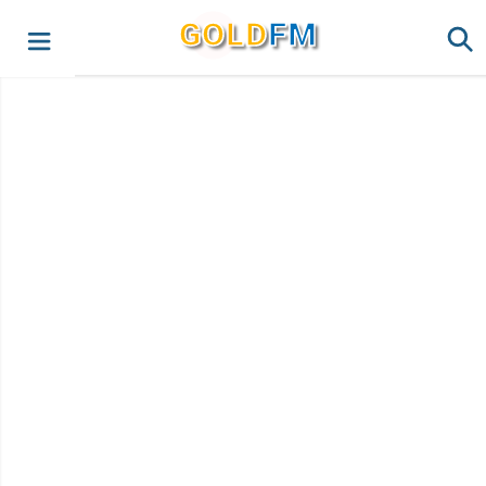
G
O
LD
FM