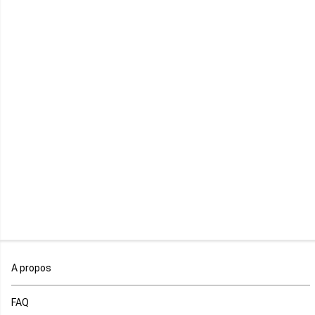
Kenya
Lesotho
Libye
Libéria
Madagascar
Malawi
Mali
Maroc
A propos
Maurice
FAQ
Mauritanie