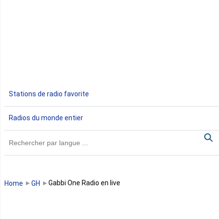
Djibouti
Egypte
Ethiopie
Gabon
Stations de radio favorite
Gambie
Radios du monde entier
Ghana
Guinée
Guinée Bissau
Gabbi One Radio en live
Home
GH
Guinée équatoriale