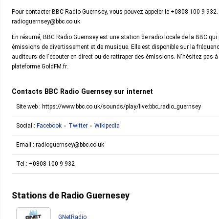
Pour contacter BBC Radio Guernsey, vous pouvez appeler le +0808 100 9 932. 
radioguernsey@bbc.co.uk.
En résumé, BBC Radio Guernsey est une station de radio locale de la BBC qui p
émissions de divertissement et de musique. Elle est disponible sur la fréquenc
auditeurs de l'écouter en direct ou de rattraper des émissions. N'hésitez pas
plateforme GoldFM.fr.
Contacts BBC Radio Guernsey sur internet
Site web : https://www.bbc.co.uk/sounds/play/live:bbc_radio_guernsey
Social :
Facebook
Twitter
Wikipedia
Email :
radioguernsey@bbc.co.uk
Tel :
+0808 100 9 932
Stations de Radio Guernesey
GNetRadio