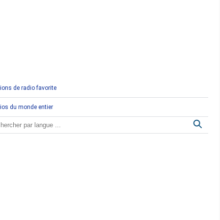
Comores
Congo
Côte d'Ivoire
Djibouti
ions de radio favorite
Egypte
ios du monde entier
Ethiopie
Gabon
Gambie
Ghana
Guinée