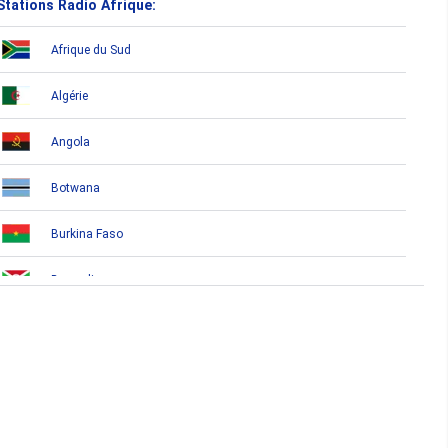
Stations Radio Afrique:
Afrique du Sud
Algérie
Angola
Botwana
Burkina Faso
Burundi
Bénin
Cameroun
Cap-Vert