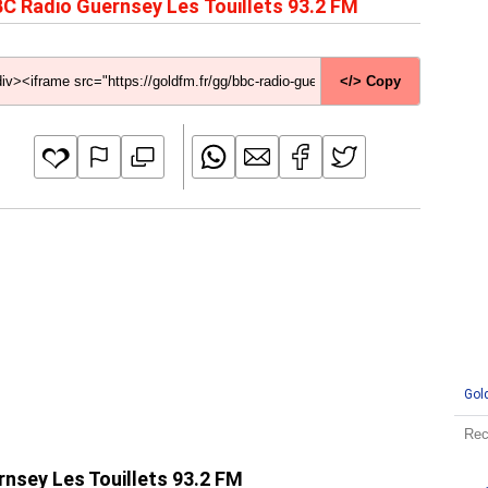
C Radio Guernsey Les Touillets 93.2 FM
</> Copy
Gol
rnsey Les Touillets 93.2 FM