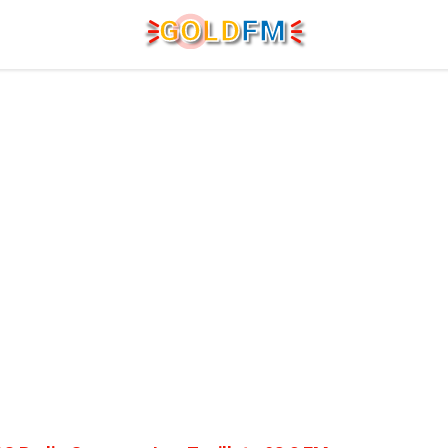
G
O
LD
FM