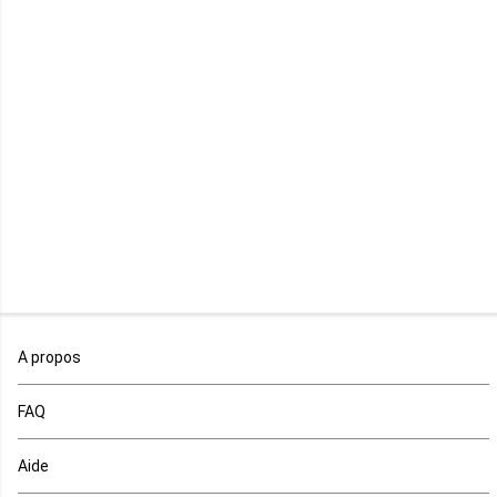
Libye
Libéria
Madagascar
Malawi
Mali
Maroc
A propos
Maurice
FAQ
Mauritanie
Aide
Mayotte