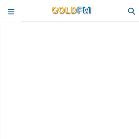
G
O
LD
FM