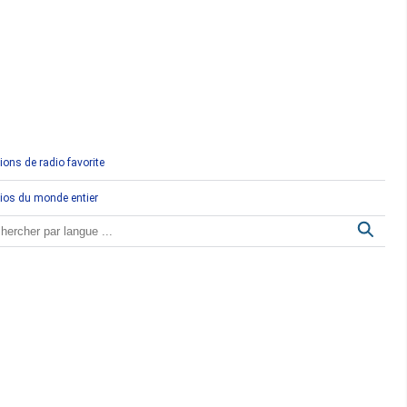
Comores
Congo
Côte d'Ivoire
Djibouti
ions de radio favorite
Egypte
ios du monde entier
Ethiopie
Gabon
Gambie
Ghana
Guinée