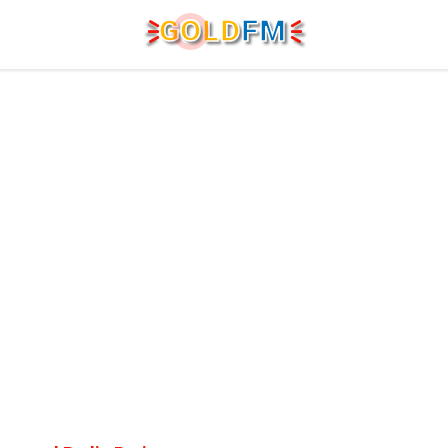
G
O
LD
FM