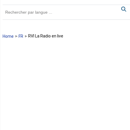
Ghana
Guinée
Guinée Bissau
RVI La Radio en live
Home
FR
Guinée équatoriale
Kenya
Lesotho
Libye
Libéria
Madagascar
Malawi