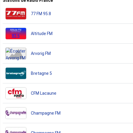
Stations de Radio France
77 FM 95.8
Altitude FM
Arvorig FM
Bretagne 5
CFM Lacaune
Champagne FM
Champagne FM