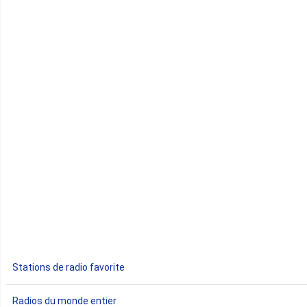
Cap-Vert
Comores
Congo
Côte d'Ivoire
Djibouti
Egypte
Ethiopie
Gabon
Stations de radio favorite
Gambie
Radios du monde entier