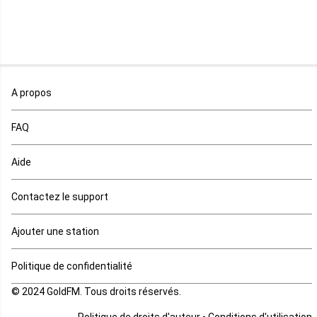
Mali
Maroc
A propos
Maurice
FAQ
Mauritanie
Aide
Mayotte
Contactez le support
Mozambique
Ajouter une station
Namibie
Politique de confidentialité
Niger
© 2024 GoldFM. Tous droits réservés.
Nigeria
-