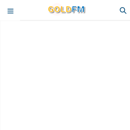
G
O
LD
FM