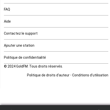
Maurice
FAQ
Mauritanie
Aide
Mayotte
Contactez le support
Mozambique
Ajouter une station
Namibie
Politique de confidentialité
Niger
© 2024 GoldFM. Tous droits réservés.
Nigeria
-
Politique de droits d'auteur
Conditions d'utilisation
Ouganda
Rd Congo
Rwanda