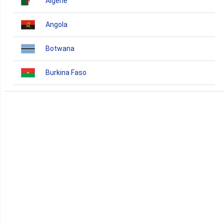
Algérie
Angola
Botwana
Burkina Faso
Burundi
Bénin
Cameroun
Cap-Vert
Comores
Congo