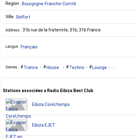
Region :
Bourgogne-Franche-Comté
Ville :
Belfort
31b rue de la fraternite, 31b, 31b France
Address :
Français
Langue :
Trance
House
Techno
Lounge
Genres :
Psy Trance
Chill-Out
Stations associées a Radio Eibiza Best Club
Eibiza CoreUtempo
Eibiza EJET