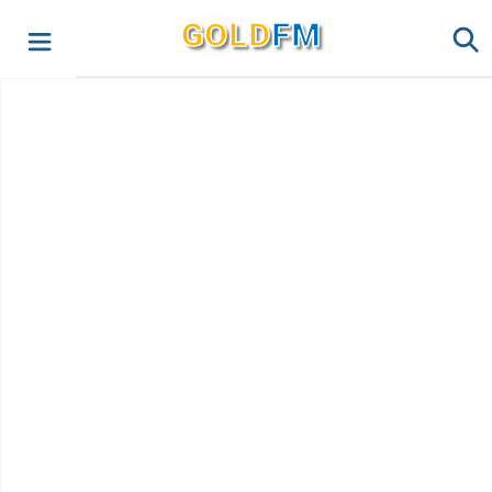
G
O
LD
FM