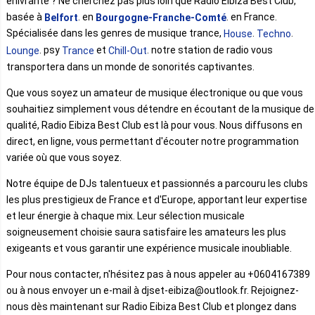
enivrante ? Ne cherchez pas plus loin que Radio Eibiza Best Club,
basée à
. en
. en France.
Belfort
Bourgogne-Franche-Comté
Spécialisée dans les genres de musique trance,
.
.
House
Techno
. psy
et
. notre station de radio vous
Lounge
Trance
Chill-Out
transportera dans un monde de sonorités captivantes.
Que vous soyez un amateur de musique électronique ou que vous
souhaitiez simplement vous détendre en écoutant de la musique de
qualité, Radio Eibiza Best Club est là pour vous. Nous diffusons en
direct, en ligne, vous permettant d'écouter notre programmation
variée où que vous soyez.
Notre équipe de DJs talentueux et passionnés a parcouru les clubs
les plus prestigieux de France et d'Europe, apportant leur expertise
et leur énergie à chaque mix. Leur sélection musicale
soigneusement choisie saura satisfaire les amateurs les plus
exigeants et vous garantir une expérience musicale inoubliable.
Pour nous contacter, n'hésitez pas à nous appeler au +0604167389
ou à nous envoyer un e-mail à djset-eibiza@outlook.fr. Rejoignez-
nous dès maintenant sur Radio Eibiza Best Club et plongez dans