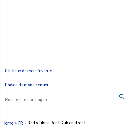
Côte d'Ivoire
Djibouti
Egypte
Ethiopie
Gabon
Stations de radio favorite
Gambie
Radios du monde entier
Ghana
Guinée
Guinée Bissau
Radio Eibiza Best Club en direct
Home
FR