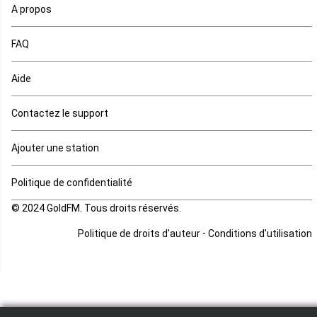
A propos
Maurice
FAQ
Mauritanie
Aide
Mayotte
Contactez le support
Mozambique
Ajouter une station
Namibie
Politique de confidentialité
Niger
© 2024 GoldFM. Tous droits réservés.
Nigeria
-
Politique de droits d'auteur
Conditions d'utilisation
Ouganda
Rd Congo