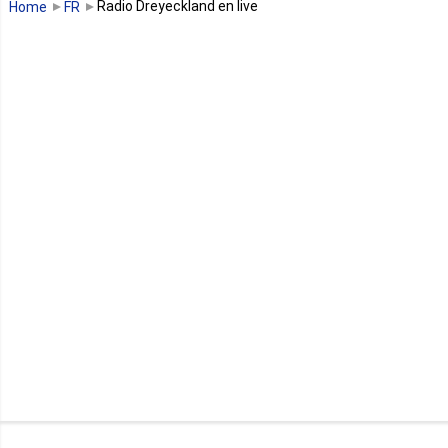
Radio Dreyeckland en live
Home
FR
Guinée équatoriale
Kenya
Lesotho
Libye
Libéria
Madagascar
Malawi
Mali
Maroc