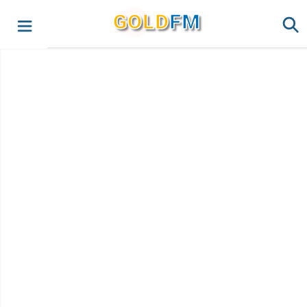
G
O
LD
FM