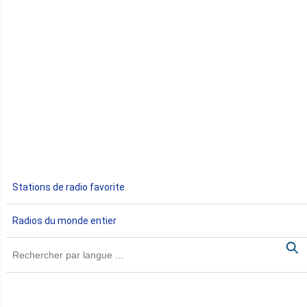
Congo
Côte d'Ivoire
Djibouti
Egypte
Ethiopie
Gabon
Stations de radio favorite
Gambie
Radios du monde entier
Ghana
Guinée
Guinée Bissau