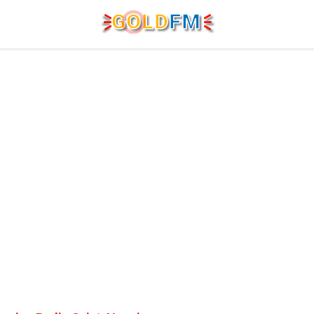
G
O
LD
FM