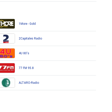
1More - Gold
2Capitales Radio
4U 80's
77 FM 95.8
ALTARO-Radio