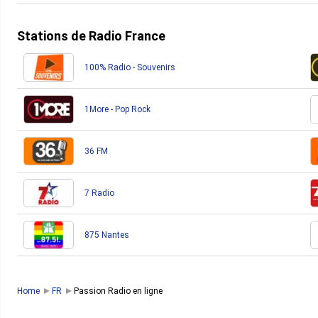
Stations de Radio France
100% Radio - Souvenirs
1More - Pop Rock
36 FM
7 Radio
875 Nantes
Home
FR
Passion Radio en ligne