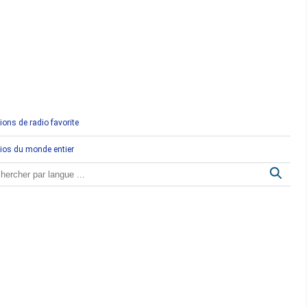
Comores
Congo
Côte d'Ivoire
Djibouti
ions de radio favorite
Egypte
ios du monde entier
Ethiopie
Gabon
Gambie
Ghana
Guinée