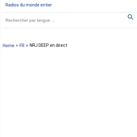
Radios du monde entier
Ghana
Guinée
Guinée Bissau
NRJ DEEP en direct
Home
FR
Guinée équatoriale
Kenya
Lesotho
Libye
Libéria
Madagascar