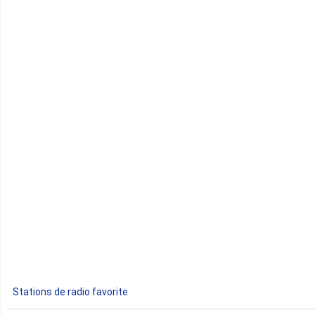
Cameroun
Cap-Vert
Comores
Congo
Côte d'Ivoire
Djibouti
Egypte
Ethiopie
Gabon
Stations de radio favorite
Gambie