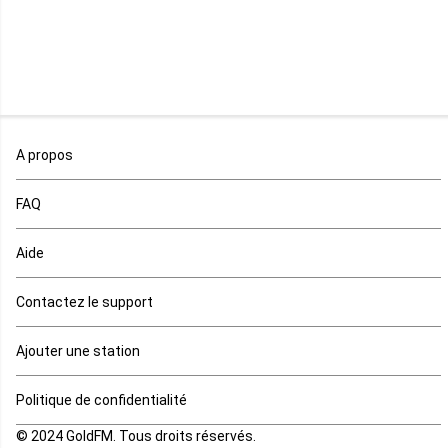
Malawi
Mali
Maroc
A propos
Maurice
FAQ
Mauritanie
Aide
Mayotte
Contactez le support
Mozambique
Ajouter une station
Namibie
Politique de confidentialité
Niger
© 2024 GoldFM. Tous droits réservés.