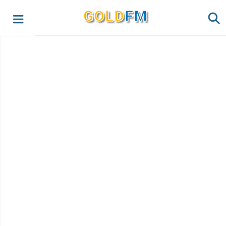
G
O
LD
FM