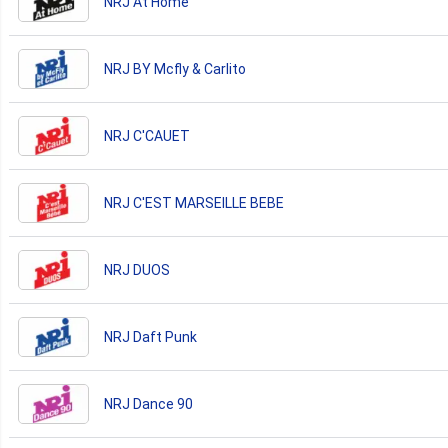
NRJ At Home
NRJ BY Mcfly & Carlito
NRJ C'CAUET
NRJ C'EST MARSEILLE BEBE
NRJ DUOS
NRJ Daft Punk
NRJ Dance 90