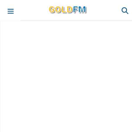
G
O
LD
FM