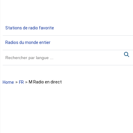
Ethiopie
Gabon
Stations de radio favorite
Gambie
Radios du monde entier
Ghana
Guinée
Guinée Bissau
M Radio en direct
Home
FR
Guinée équatoriale
Kenya
Lesotho