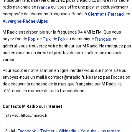
musique française? Ne cherchez plus! M Radio Ex MFM est la seule
radio nationale en
qui vous offre une playlist exclusivement
France
composée de chansons françaises. Basée à
. en
Clermont-Ferrand
.
Auvergne-Rhône-Alpes
M Radio est disponible sur la fréquence 94.4 MHz FM. Que vous
soyez fan de
. de
. de
ou de musique
. en
Pop
Talk
Folk
Français
général, vous trouverez votre bonheur sur M Radio. Ne manquez pas
nos émissions en direct et profitez de notre sélection musicale
variée.
Pour écouter notre station en ligne, rendez-vous sur notre site ou
envoyez-nous un mail à contact@mradio.fr. Ne ratez pas l'occasion
de découvrir la richesse de la musique française sur M Radio, la
référence en matière de radio francophone..
Contacts M Radio sur internet
Site web : https://mradio.fr
Facebook
Twitter
Wikipedia
Youtube
Instagram
Social :