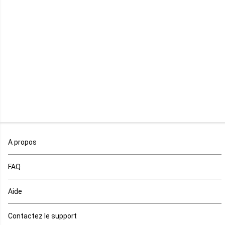
Libye
Libéria
Madagascar
Malawi
Mali
Maroc
A propos
Maurice
FAQ
Mauritanie
Aide
Mayotte
Contactez le support
Mozambique