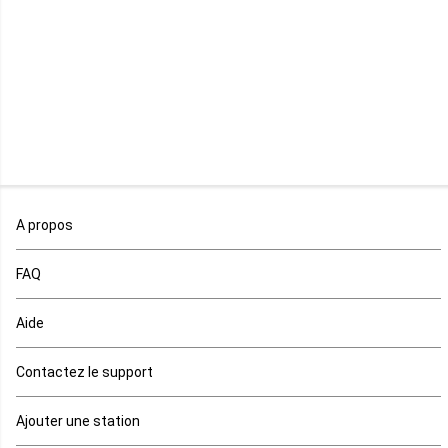
Madagascar
Malawi
Mali
Maroc
A propos
Maurice
FAQ
Mauritanie
Aide
Mayotte
Contactez le support
Mozambique
Ajouter une station
Namibie