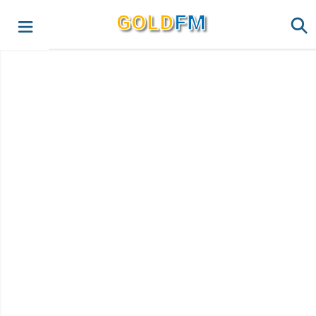
G
O
LD
FM