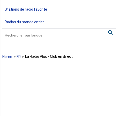
Gabon
Stations de radio favorite
Gambie
Radios du monde entier
Ghana
Guinée
Guinée Bissau
La Radio Plus - Club en direct
Home
FR
Guinée équatoriale
Kenya
Lesotho
Libye
Libéria