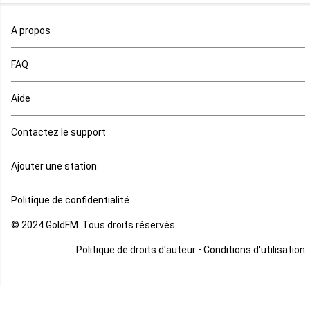
Maroc
A propos
Maurice
FAQ
Mauritanie
Aide
Mayotte
Contactez le support
Mozambique
Ajouter une station
Namibie
Politique de confidentialité
Niger
© 2024 GoldFM. Tous droits réservés.
Nigeria
-
Politique de droits d'auteur
Conditions d'utilisation
Ouganda
Rd Congo