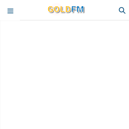
G
O
LD
FM