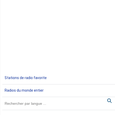
Congo
Côte d'Ivoire
Djibouti
Egypte
Ethiopie
Gabon
Stations de radio favorite
Gambie
Radios du monde entier
Ghana
Guinée