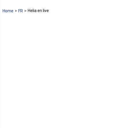
Guinée Bissau
Helia en live
Home
FR
Guinée équatoriale
Kenya
Lesotho
Libye
Libéria
Madagascar
Malawi
Mali