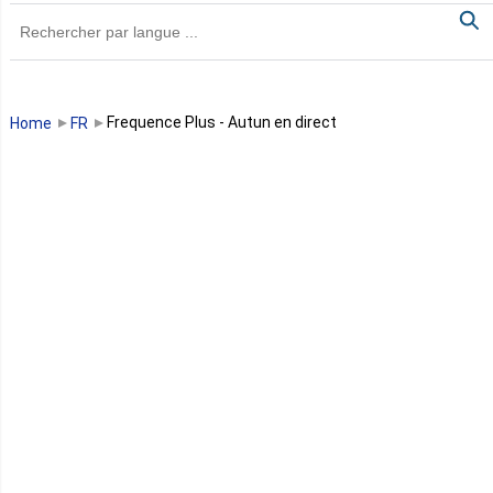
Ghana
Guinée
Guinée Bissau
Frequence Plus - Autun en direct
Home
FR
Guinée équatoriale
Kenya
Lesotho
Libye
Libéria
Madagascar
Malawi