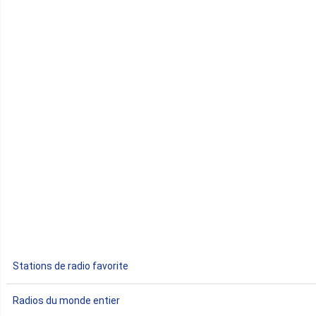
Cap-Vert
Comores
Congo
Côte d'Ivoire
Djibouti
Egypte
Ethiopie
Gabon
Stations de radio favorite
Gambie
Radios du monde entier