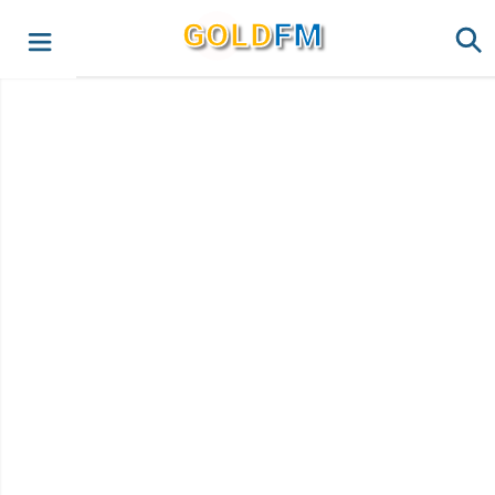
G
O
LD
FM