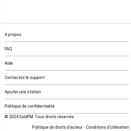
Mali
Maroc
A propos
Maurice
FAQ
Mauritanie
Aide
Mayotte
Contactez le support
Mozambique
Ajouter une station
Namibie
Politique de confidentialité
Niger
© 2024 GoldFM. Tous droits réservés.
Nigeria
-
Politique de droits d'auteur
Conditions d'utilisation