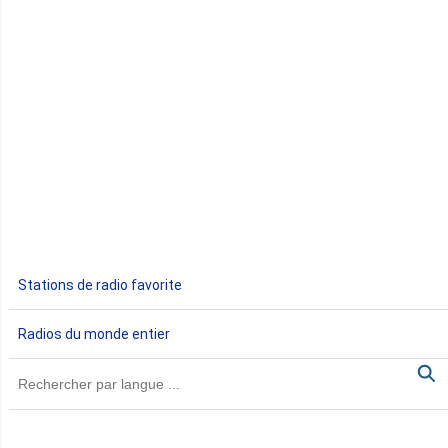
Congo
Côte d'Ivoire
Djibouti
Egypte
Ethiopie
Gabon
Stations de radio favorite
Gambie
Radios du monde entier
Ghana
Guinée