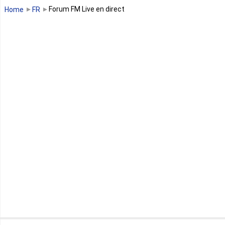
Guinée Bissau
Forum FM Live en direct
Home
FR
Guinée équatoriale
Kenya
Lesotho
Libye
Libéria
Madagascar
Malawi
Mali
Maroc