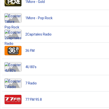
1More - Gold
1More - Pop Rock
2Capitales Radio
36 FM
4U 80's
7 Radio
77 FM 95.8