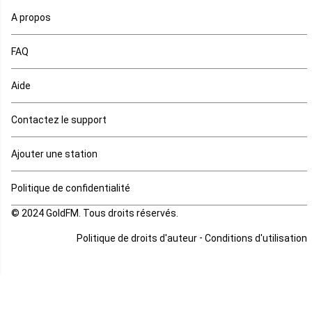
A propos
Maurice
FAQ
Mauritanie
Aide
Mayotte
Contactez le support
Mozambique
Ajouter une station
Namibie
Politique de confidentialité
Niger
© 2024 GoldFM. Tous droits réservés.
Nigeria
-
Politique de droits d'auteur
Conditions d'utilisation
Ouganda
Rd Congo