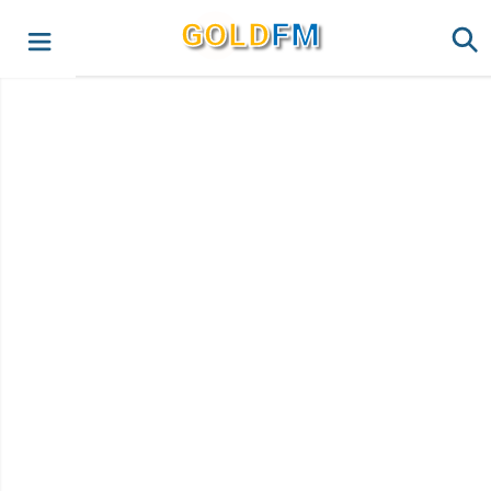
G
O
LD
FM