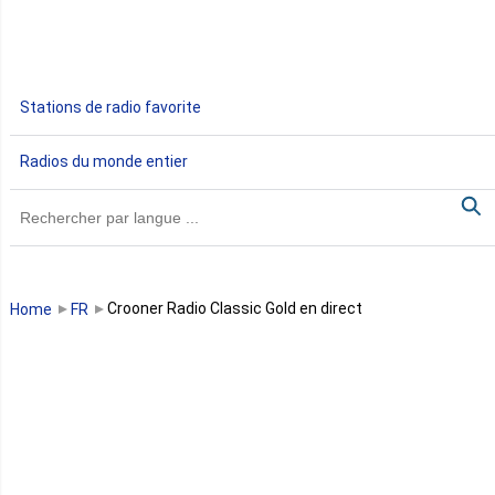
Ethiopie
Gabon
Stations de radio favorite
Gambie
Radios du monde entier
Ghana
Guinée
Guinée Bissau
Crooner Radio Classic Gold en direct
Home
FR
Guinée équatoriale
Kenya
Lesotho