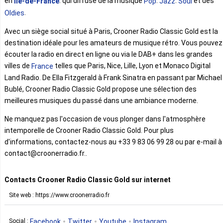
en
. qui diffuse de la musique
.
.
et des
Île-de-France
Pop
Jazz
Soul
.
Oldies
Avec un siège social situé à Paris, Crooner Radio Classic Gold est la
destination idéale pour les amateurs de musique rétro. Vous pouvez
écouter la radio en direct en ligne ou via le DAB+ dans les grandes
villes de
telles que Paris, Nice, Lille, Lyon et Monaco Digital
France
Land Radio. De Ella Fitzgerald à Frank Sinatra en passant par Michael
Bublé, Crooner Radio Classic Gold propose une sélection des
meilleures musiques du passé dans une ambiance moderne.
Ne manquez pas l'occasion de vous plonger dans l'atmosphère
intemporelle de Crooner Radio Classic Gold. Pour plus
d'informations, contactez-nous au +33 9 83 06 99 28 ou par e-mail à
contact@croonerradio.fr..
Contacts Crooner Radio Classic Gold sur internet
Site web : https://www.croonerradio.fr
Facebook
Twitter
Youtube
Instagram
Social :