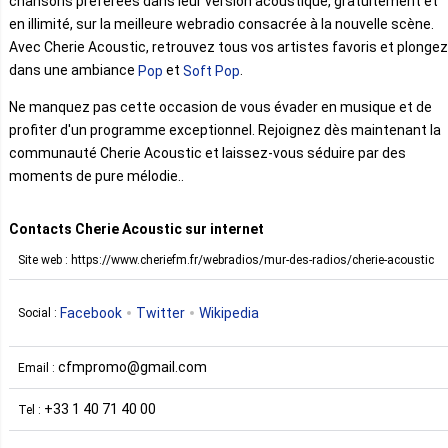
chansons préférées dans leur version acoustique, gratuitement et
en illimité, sur la meilleure webradio consacrée à la nouvelle scène.
Avec Cherie Acoustic, retrouvez tous vos artistes favoris et plongez
dans une ambiance
et
.
Pop
Soft Pop
Ne manquez pas cette occasion de vous évader en musique et de
profiter d'un programme exceptionnel. Rejoignez dès maintenant la
communauté Cherie Acoustic et laissez-vous séduire par des
moments de pure mélodie..
Contacts Cherie Acoustic sur internet
Site web : https://www.cheriefm.fr/webradios/mur-des-radios/cherie-acoustic
Facebook
Twitter
Wikipedia
Social :
cfmpromo@gmail.com
Email :
+33 1 40 71 40 00
Tel :