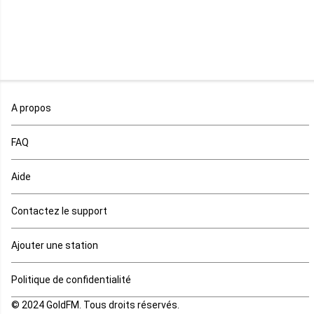
Malawi
Mali
Maroc
A propos
Maurice
FAQ
Mauritanie
Aide
Mayotte
Contactez le support
Mozambique
Ajouter une station
Namibie
Politique de confidentialité
Niger
© 2024 GoldFM. Tous droits réservés.