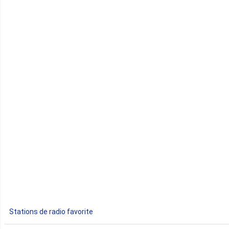
Cameroun
Cap-Vert
Comores
Congo
Côte d'Ivoire
Djibouti
Egypte
Ethiopie
Gabon
Stations de radio favorite
Gambie