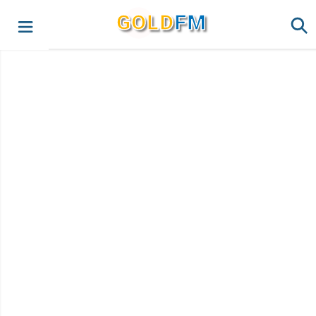
G
O
LD
FM