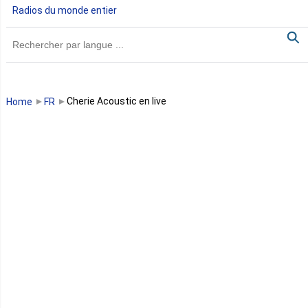
Radios du monde entier
Ghana
Guinée
Guinée Bissau
Cherie Acoustic en live
Home
FR
Guinée équatoriale
Kenya
Lesotho
Libye
Libéria
Madagascar