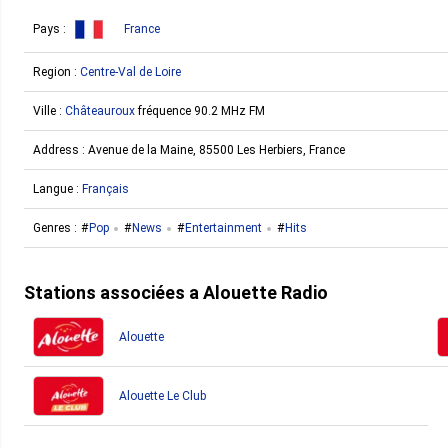
Pays :
France
Region :
Centre-Val de Loire
Ville :
Châteauroux
fréquence 90.2 MHz FM
Address :
Avenue de la Maine, 85500 Les Herbiers, France
Langue :
Français
Genres :
Pop
News
Entertainment
Hits
Stations associées a Alouette Radio
Alouette
Alouette Le Club