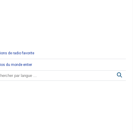
Comores
Congo
Côte d'Ivoire
Djibouti
ions de radio favorite
Egypte
ios du monde entier
Ethiopie
Gabon
Gambie
Ghana
Guinée