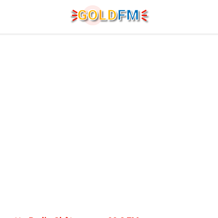
G
O
LD
FM