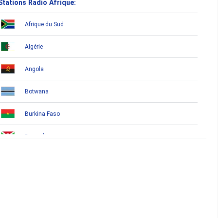
Stations Radio Afrique:
Afrique du Sud
Algérie
Angola
Botwana
Burkina Faso
Burundi
Bénin
Cameroun
Cap-Vert