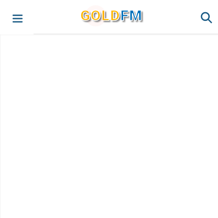
G
O
LD
FM