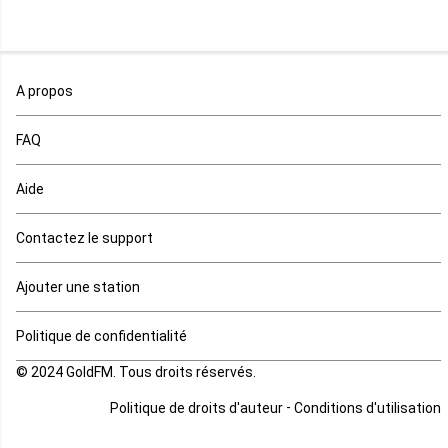
Mali
Maroc
A propos
Maurice
FAQ
Mauritanie
Aide
Mayotte
Contactez le support
Mozambique
Ajouter une station
Namibie
Politique de confidentialité
Niger
© 2024 GoldFM. Tous droits réservés.
Nigeria
-
Politique de droits d'auteur
Conditions d'utilisation
Ouganda