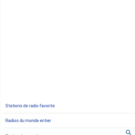
Comores
Congo
Côte d'Ivoire
Djibouti
Egypte
Ethiopie
Gabon
Stations de radio favorite
Gambie
Radios du monde entier
Ghana