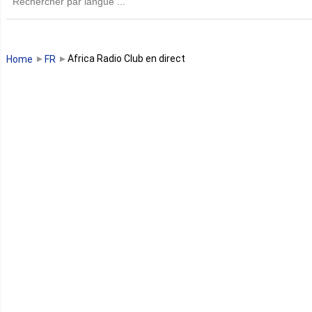
Guinée
Guinée Bissau
Africa Radio Club en direct
Home
FR
Guinée équatoriale
Kenya
Lesotho
Libye
Libéria
Madagascar
Malawi