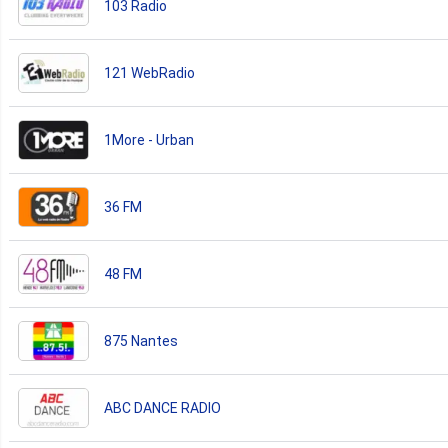
103 Radio
121 WebRadio
1More - Urban
36 FM
48 FM
875 Nantes
ABC DANCE RADIO