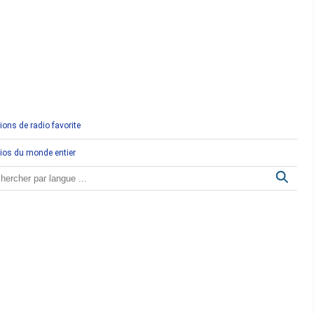
Comores
Congo
Côte d'Ivoire
Djibouti
ions de radio favorite
Egypte
ios du monde entier
Ethiopie
Gabon
Gambie
Ghana
Guinée