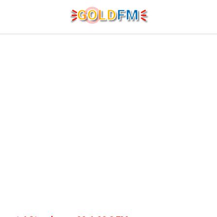
G
O
LD
FM