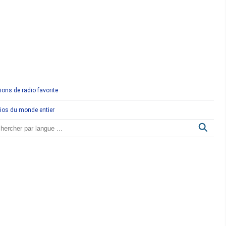
Comores
Congo
Côte d'Ivoire
Djibouti
ions de radio favorite
Egypte
ios du monde entier
Ethiopie
Gabon
Gambie
Ghana
Guinée