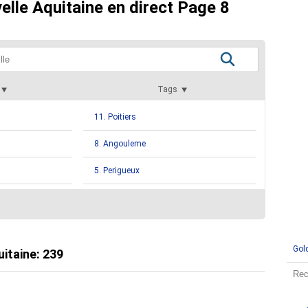
elle Aquitaine en direct Page 8
Tags
11. Poitiers
8. Angouleme
5. Perigueux
3. Agen
2. Dax
Gol
2. La Cayenne De Seudre
uitaine
:
239
2. Melle
nal
2. Saintes