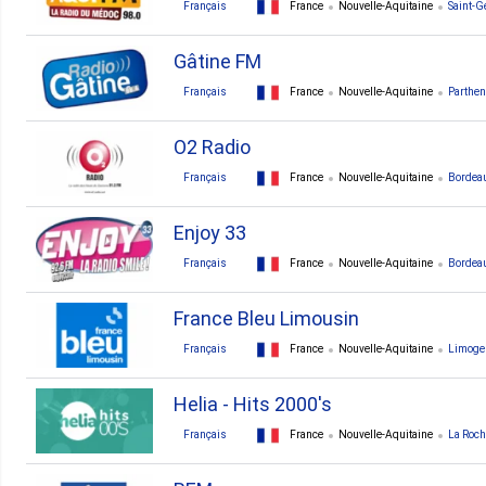
Français
France
Nouvelle-Aquitaine
Saint-G
Gâtine FM
Français
France
Nouvelle-Aquitaine
Parthen
O2 Radio
Français
France
Nouvelle-Aquitaine
Bordea
Enjoy 33
Français
France
Nouvelle-Aquitaine
Bordea
France Bleu Limousin
Français
France
Nouvelle-Aquitaine
Limoge
Helia - Hits 2000's
Français
France
Nouvelle-Aquitaine
La Roch