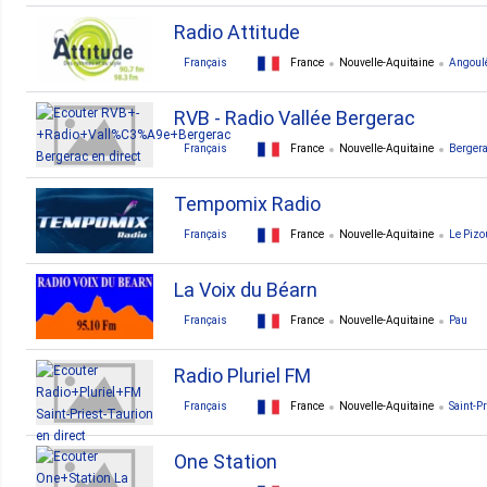
Radio Attitude
Français
France
Nouvelle-Aquitaine
Angoul
RVB - Radio Vallée Bergerac
Français
France
Nouvelle-Aquitaine
Berger
Tempomix Radio
Français
France
Nouvelle-Aquitaine
Le Pizo
La Voix du Béarn
Français
France
Nouvelle-Aquitaine
Pau
Radio Pluriel FM
Français
France
Nouvelle-Aquitaine
Saint-P
One Station