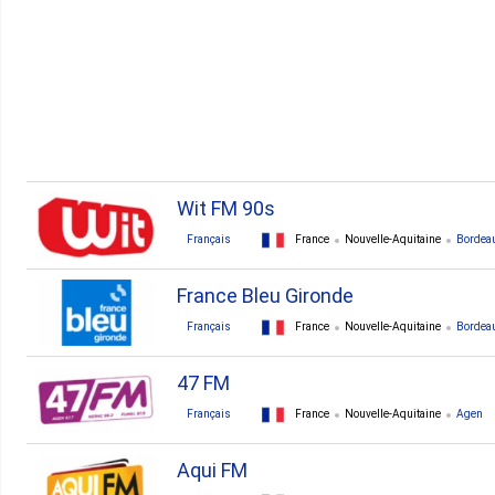
2. Serignac Sur Garonne
2. Terrasson Lavilledieu
1. Airvault
1. Ambazac
Wit FM 90s
Français
France
Nouvelle-Aquitaine
Bordea
France Bleu Gironde
Français
France
Nouvelle-Aquitaine
Bordea
47 FM
Français
France
Nouvelle-Aquitaine
Agen
Aqui FM