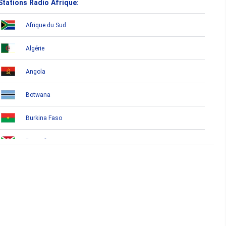
Stations Radio Afrique:
Afrique du Sud
Algérie
Angola
Botwana
Burkina Faso
Burundi
Bénin
Cameroun
Cap-Vert