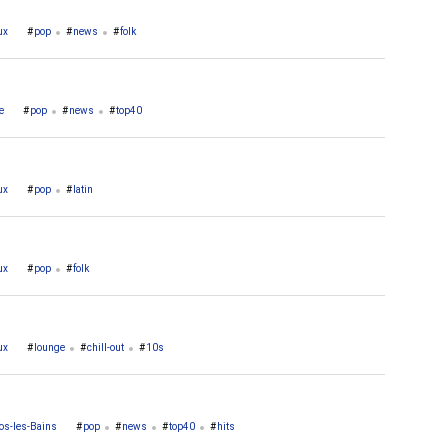
ux
pop
news
folk
e
pop
news
top40
ux
pop
latin
ux
pop
folk
ux
lounge
chill-out
10s
os-les-Bains
pop
news
top40
hits