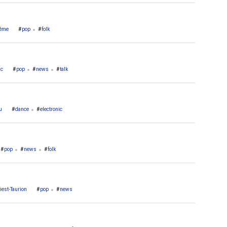
ême
pop
folk
ac
pop
news
talk
u
dance
electronic
pop
news
folk
riest-Taurion
pop
news