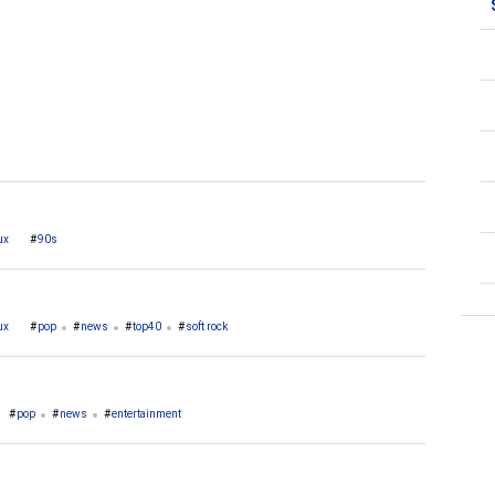
2. Tulle
1. Andernos Les Bains
ux
90s
ux
pop
news
top40
soft rock
pop
news
entertainment