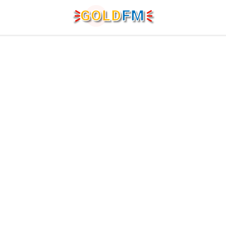
G
O
LD
FM