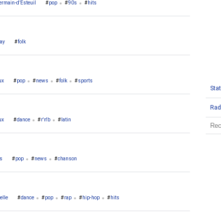
ermain-d’Esteuil
pop
90s
hits
ay
folk
ux
pop
news
folk
sports
Stat
Rad
ux
dance
r'n'b
latin
s
pop
news
chanson
elle
dance
pop
rap
hip-hop
hits