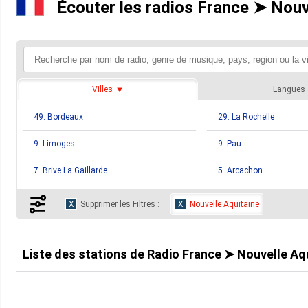
Écouter les radios France ➤ Nouv
Villes
Langues
49. Bordeaux
29. La Rochelle
9. Limoges
9. Pau
7. Brive La Gaillarde
5. Arcachon
4. Bayonne
4. Bergerac
Supprimer les Filtres :
Nouvelle Aquitaine
3. Niort
2. Correze
2. Gueret
2. Jonzac
Liste des stations de
Radio France ➤ Nouvelle Aq
2. La Reunion
2. Loudun
2. Royan
2. Saint Philippe Du Seig