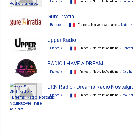
Français
France
Nouvelle-Aquitaine
La Roch
Gure Irratia
Basque
France
Nouvelle-Aquitaine
Ustaritz
Upper Radio
Français
France
Nouvelle-Aquitaine
Bordea
RADIO I HAVE A DREAM
Français
France
Nouvelle-Aquitaine
Guetha
DRN Radio - Dreams Radio Nostalgi
Français
France
Nouvelle-Aquitaine
Mouriou