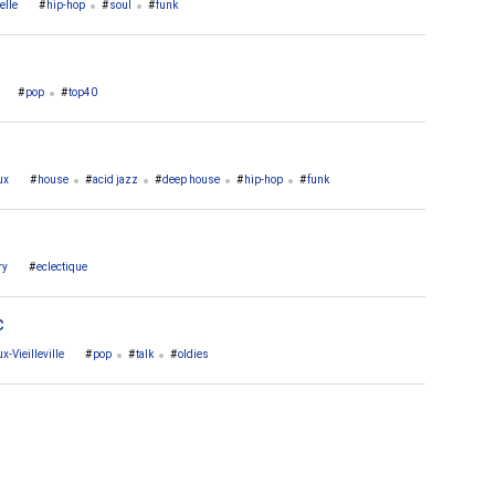
elle
hip-hop
soul
funk
pop
top40
ux
house
acid jazz
deep house
hip-hop
funk
ry
eclectique
c
x-Vieilleville
pop
talk
oldies