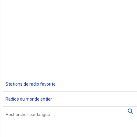
Congo
Côte d'Ivoire
Djibouti
Egypte
Ethiopie
Gabon
Stations de radio favorite
Gambie
Radios du monde entier
Ghana
Guinée
Guinée Bissau