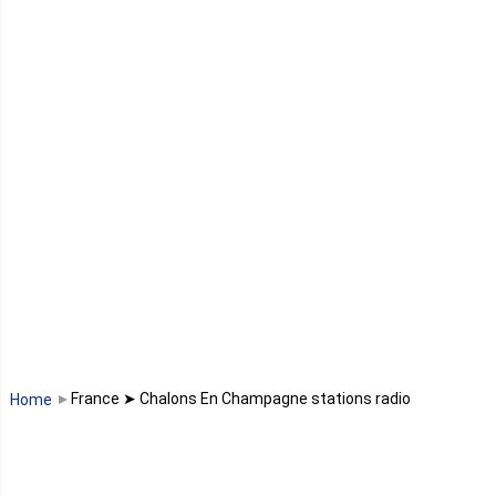
Guinée équatoriale
Kenya
Lesotho
Libye
Libéria
Madagascar
Malawi
France ➤ Chalons En Champagne stations radio
Home
Mali
Maroc