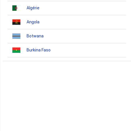
Algérie
Angola
Botwana
Burkina Faso
Burundi
Bénin
Cameroun
Cap-Vert
Comores