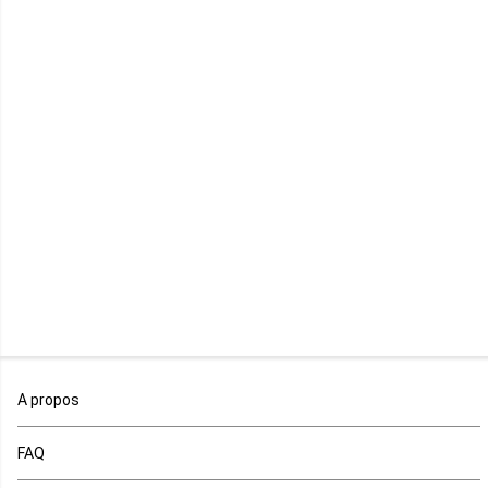
Maurice
Mauritanie
Mayotte
Mozambique
Namibie
Niger
Nigeria
Ouganda
A propos
Rd Congo
FAQ