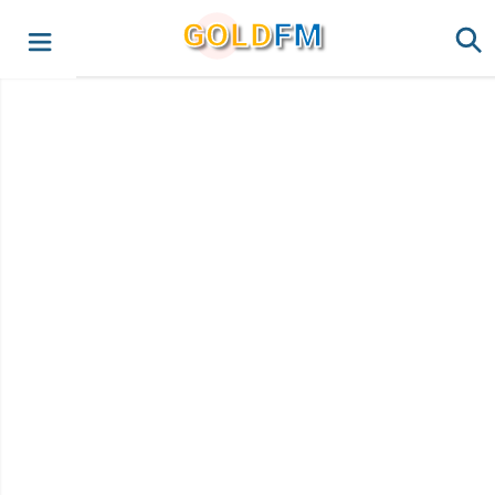
G
O
LD
FM