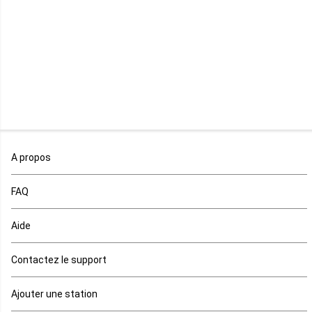
Madagascar
Malawi
Mali
Maroc
A propos
Maurice
FAQ
Mauritanie
Aide
Mayotte
Contactez le support
Mozambique
Ajouter une station
Namibie