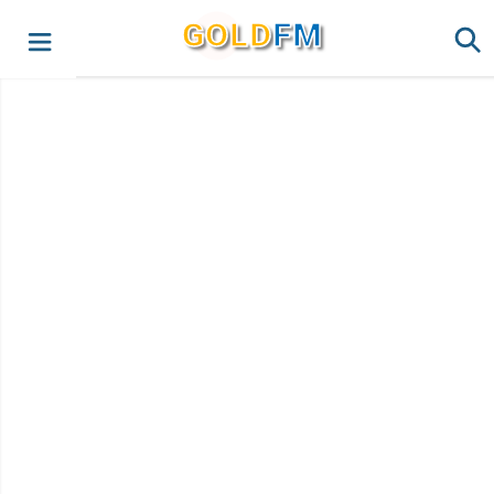
G
O
LD
FM