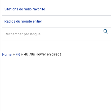
Gabon
Stations de radio favorite
Gambie
Radios du monde entier
Ghana
Guinée
Guinée Bissau
4U 70s Flower en direct
Home
FR
Guinée équatoriale
Kenya
Lesotho
Libye
Libéria