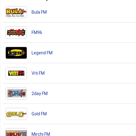
Bula FM
FM96
Legend FM
Viti FM
2day FM
Gold FM
Mirchi FM