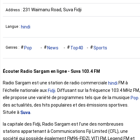
231 Waimanu Road, Suva Fidji
Address :
hindi
Langue :
Pop
News
Top40
Sports
Genres :
Écouter Radio Sargam en ligne - Suva 103.4 FM
Radio Sargam est une station de radio commerciale
FM à
hindi
l'échelle nationale aux
. Diffusant sur la fréquence 103.4 MHz FM,
Fidji
elle propose une variété de programmes tels que de la musique
.
Pop
des actualités, des hits populaires et des émissions sportives.
Située à
.
Suva
la capitale des Fidji, Radio Sargam est l'une des nombreuses
stations appartenant à Communications Fiji Limited (CFL), une
société qui possède également FM96-FIDZI, VITI FM, Legend FM et