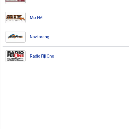
Mix FM
Navtarang
Radio Fiji One