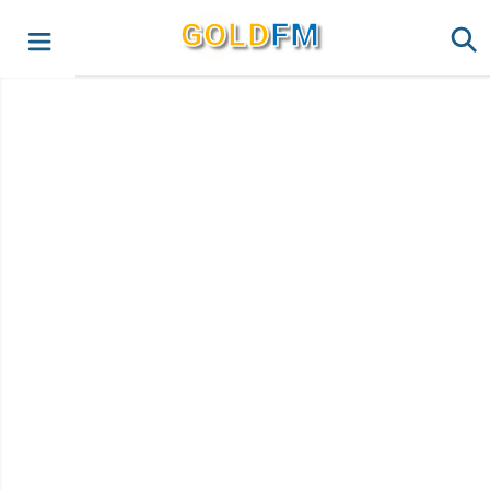
G
O
LD
FM