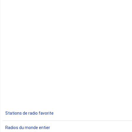
Cap-Vert
Comores
Congo
Côte d'Ivoire
Djibouti
Egypte
Ethiopie
Gabon
Stations de radio favorite
Gambie
Radios du monde entier