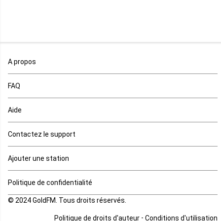
Mali
Maroc
A propos
Maurice
FAQ
Mauritanie
Aide
Mayotte
Contactez le support
Mozambique
Ajouter une station
Namibie
Politique de confidentialité
Niger
© 2024 GoldFM. Tous droits réservés.
Nigeria
-
Politique de droits d'auteur
Conditions d'utilisation