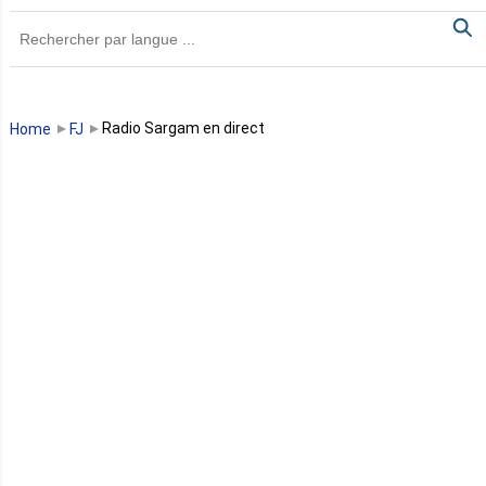
Ghana
Guinée
Guinée Bissau
Radio Sargam en direct
Home
FJ
Guinée équatoriale
Kenya
Lesotho
Libye
Libéria
Madagascar
Malawi