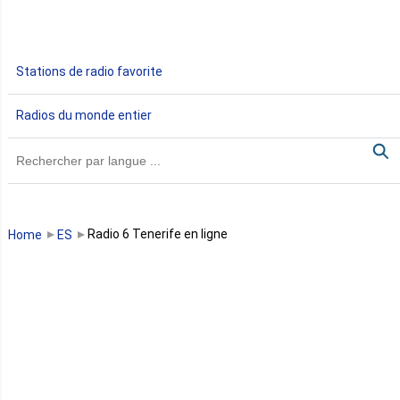
Ethiopie
Gabon
Stations de radio favorite
Gambie
Radios du monde entier
Ghana
Guinée
Guinée Bissau
Radio 6 Tenerife en ligne
Home
ES
Guinée équatoriale
Kenya
Lesotho
Libye