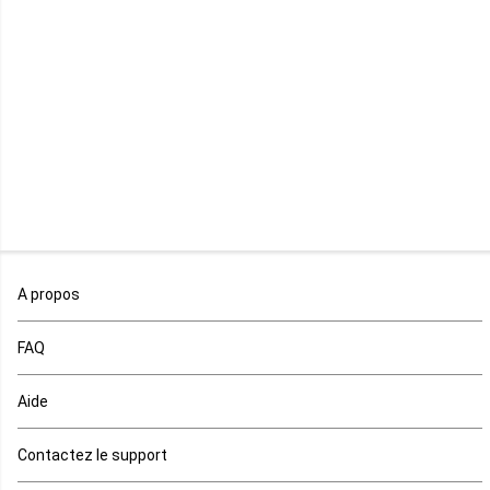
Libéria
Madagascar
Malawi
Mali
Maroc
A propos
Maurice
FAQ
Mauritanie
Aide
Mayotte
Contactez le support
Mozambique