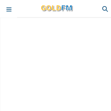
G
O
LD
FM