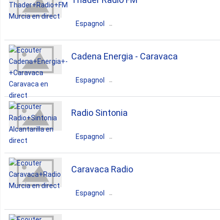
pop
top40
Espagnol
adult contemporary
entertainment
Espagne
Murcia
Murcia
Cadena Energia - Caravaca
pop
news
sports
Espagnol
Espagne
Murcia
Caravaca
Radio Sintonia
dance
pop
news
Espagnol
talk
latin
Espagne
Murcia
Alcantarilla
Caravaca Radio
pop
news
hits
Espagnol
Espagne
Murcia
Murcia