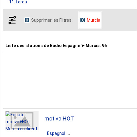
11. Lorca
Supprimer les Filtres :
Murcia
10. Cartagena
4. Jumilla
Liste des stations de
Radio Espagne ➤ Murcia
:
96
3. Cieza
3. Yecla
2. Aguilas
motiva HOT
2. San Javier
Espagnol