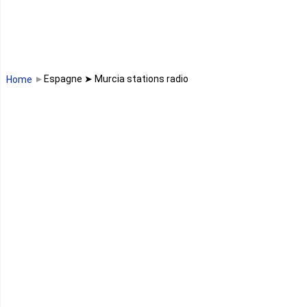
Madagascar
Malawi
Espagne ➤ Murcia stations radio
Home
Mali
Maroc
Maurice
Mauritanie
Mayotte
Mozambique
Namibie