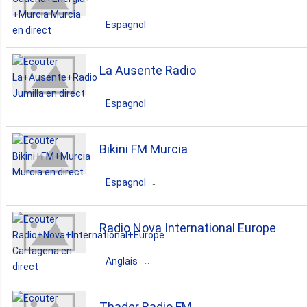
dance
rock
pop
Espagnol
jazz
reggaeton
latin
Espagne
Murcia
Murcia
La Ausente Radio
balada
dance
pop
news
Espagnol
talk
latin
Espagne
Murcia
Jumilla
Bikini FM Murcia
reggaeton
latin
salsa
Espagnol
bachata
balada
Espagne
Murcia
Murcia
Radio Nova International Europe
disco
pop
90s
Anglais
spanish
Espagne
Murcia
Cartagena
Thader Radio FM