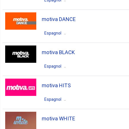
Espagnol
Espagne
Murcia
1. El Puerto De Mazarron
Murcia
motiva DANCE
urban
reggaeton
latin
1. Era Alta
Espagnol
Espagne
Murcia
Murcia
motiva BLACK
1. La Union
dance
electronic
trance
Espagnol
1. Mazarron
house
pop
Espagne
Murcia
Murcia
motiva HITS
1. Moratalla
r'n'b
rap
hip-hop
Espagnol
1. Santomera
Espagne
Murcia
Murcia
motiva WHITE
urban
reggaeton
latin