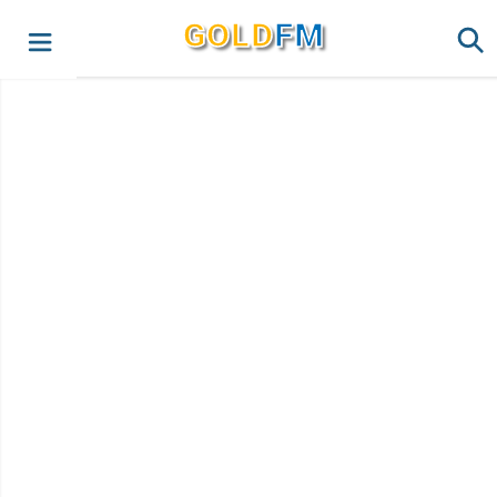
G
O
LD
FM