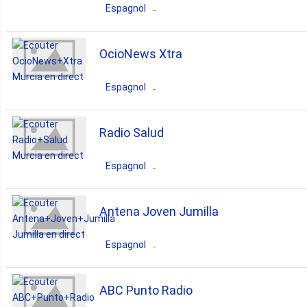
Espagnol
Espagne
Murcia
Murcia
OcioNews Xtra
pop
top40
latin
Espagnol
Espagne
Murcia
Murcia
Radio Salud
rock
pop
classic
Espagnol
Espagne
Murcia
Murcia
Antena Joven Jumilla
latin
hits
Espagnol
Espagne
Murcia
Jumilla
ABC Punto Radio