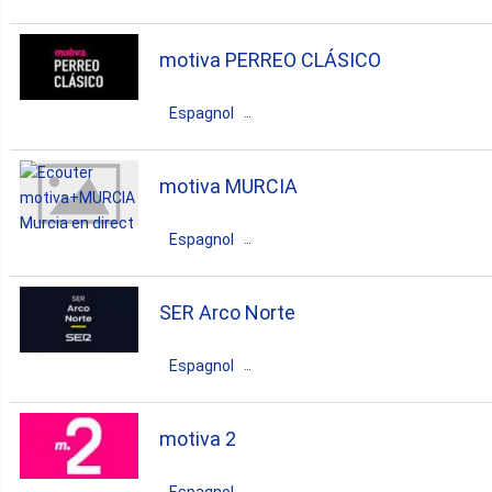
1. Abaran
Espagne
Murcia
Murcia
motiva PERREO CLÁSICO
urban
reggaeton
latin
1. Alcantarilla
Espagnol
Espagne
Murcia
Murcia
1. Alhama De Murcia
motiva MURCIA
reggaeton
Espagnol
1. Bullas
Espagne
Murcia
Murcia
SER Arco Norte
1. Calasparra
urban
reggaeton
latin
Espagnol
1. Caravaca
Espagne
Murcia
Yecla
motiva 2
1. Cehegin
news
talk