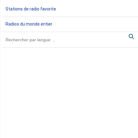
Gabon
Stations de radio favorite
Gambie
Radios du monde entier
Ghana
Guinée
Guinée Bissau
Guinée équatoriale
Kenya
Lesotho
Libye
Libéria