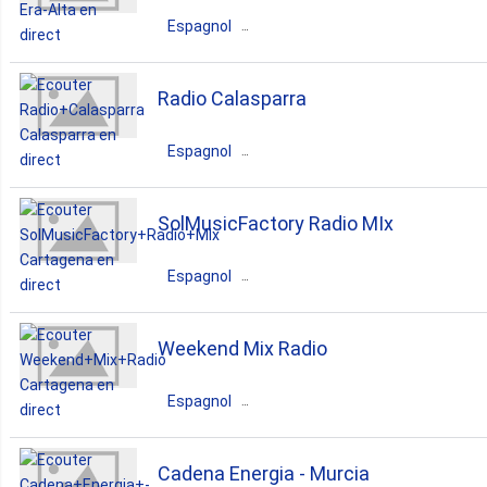
variety
Espagnol
Espagne
Murcia
Era-Alta
Radio Calasparra
news
talk
Espagnol
Espagne
Murcia
Calasparra
SolMusicFactory Radio MIx
pop
news
top40
Espagnol
culture
Espagne
Murcia
Cartagena
Weekend Mix Radio
dance
house
rock
Espagnol
techno
hip-hop
reggaeton
Espagne
Murcia
Cartagena
Cadena Energia - Murcia
salsa
merengue
balada