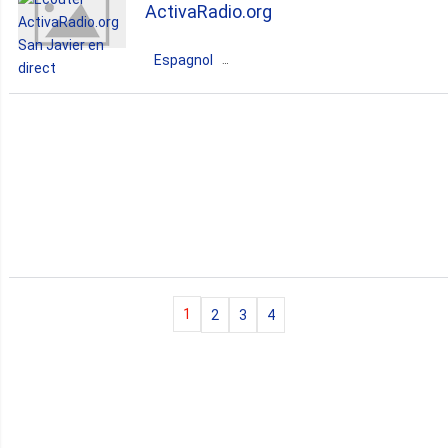
ActivaRadio.org
talk
Espagnol
Espagne
Murcia
San Javier
talk
1
2
3
4