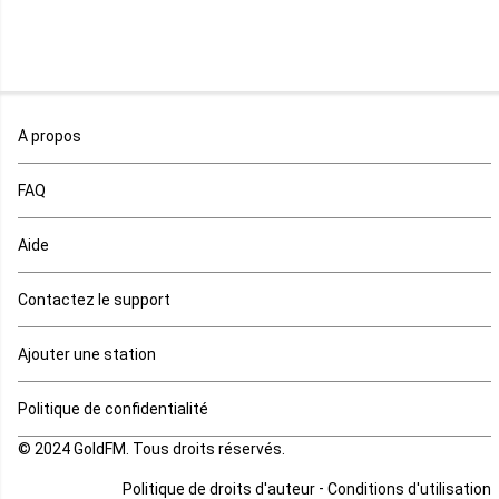
Niger
Nigeria
Ouganda
A propos
Rd Congo
FAQ
Rwanda
Aide
Réunion
Contactez le support
Sahara occidental
Ajouter une station
Sao tome et principe
Politique de confidentialité
© 2024 GoldFM. Tous droits réservés.
Sierra Leone
-
Politique de droits d'auteur
Conditions d'utilisation