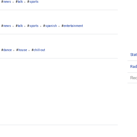
news
talk
sports
news
talk
sports
spanish
entertainment
dance
house
chill-out
Stat
Rad