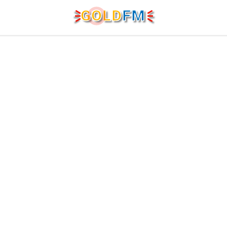
G
O
LD
FM