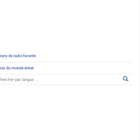
Comores
Congo
Côte d'Ivoire
Djibouti
ions de radio favorite
Egypte
ios du monde entier
Ethiopie
Gabon
Gambie
Ghana
Guinée