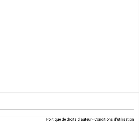
Maurice
Mauritanie
Mayotte
Mozambique
Namibie
Niger
Nigeria
Ouganda
Politique de droits d'auteur
-
Conditions d'utilisation
Rd Congo