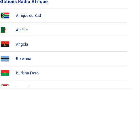
Stations Radio Afrique:
Afrique du Sud
Algérie
Angola
Botwana
Burkina Faso
Burundi
Bénin
Cameroun
Cap-Vert