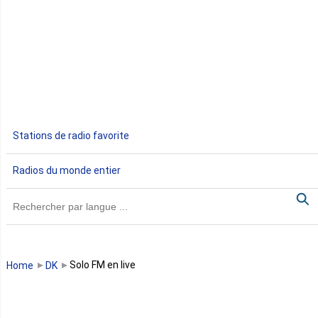
Djibouti
Egypte
Ethiopie
Gabon
Stations de radio favorite
Gambie
Radios du monde entier
Ghana
Guinée
Guinée Bissau
Solo FM en live
Home
DK
Guinée équatoriale