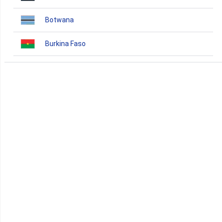
Botwana
Burkina Faso
Burundi
Bénin
Cameroun
Cap-Vert
Comores
Congo
Côte d'Ivoire