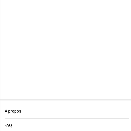
Kenya
Lesotho
Libye
Libéria
Madagascar
Malawi
Mali
Maroc
A propos
Maurice
FAQ
Mauritanie