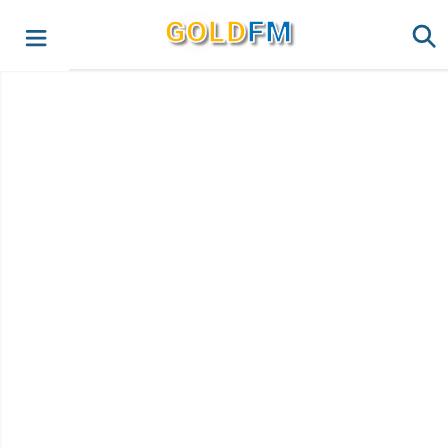
G
O
LD
FM