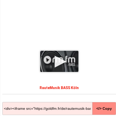
RauteMusik BASS Köln
</> Copy