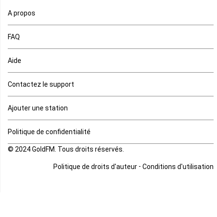
A propos
Maurice
FAQ
Mauritanie
Aide
Mayotte
Contactez le support
Mozambique
Ajouter une station
Namibie
Politique de confidentialité
Niger
© 2024 GoldFM. Tous droits réservés.
Nigeria
-
Politique de droits d'auteur
Conditions d'utilisation
Ouganda
Rd Congo