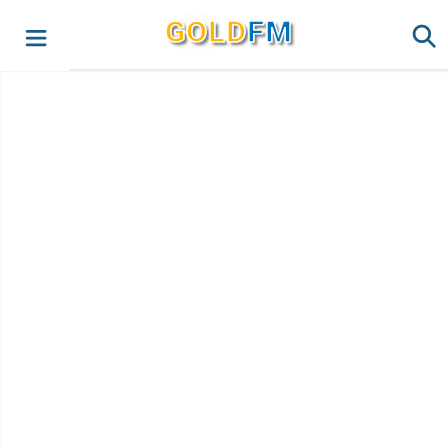
G
O
LD
FM