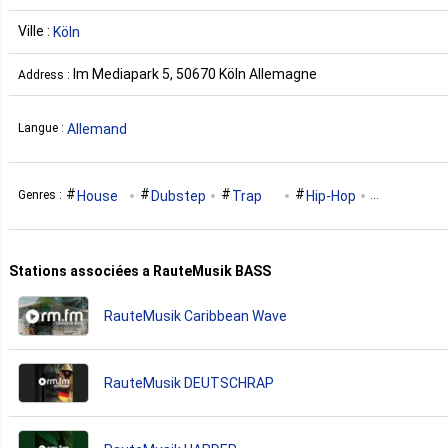
Ville :
Köln
Im Mediapark 5, 50670 Köln Allemagne
Address :
Allemand
Langue :
House
Dubstep
Trap
Hip-Hop
Genres :
Drum'n'bass
Stations associées a RauteMusik BASS
RauteMusik Caribbean Wave
RauteMusik DEUTSCHRAP