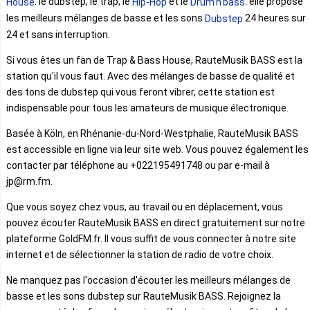
. le dubstep, le trap, le
et le
. elle propose
House
Hip-Hop
Drum'n'bass
les meilleurs mélanges de basse et les sons
24 heures sur
Dubstep
24 et sans interruption.
Si vous êtes un fan de Trap & Bass House, RauteMusik BASS est la
station qu'il vous faut. Avec des mélanges de basse de qualité et
des tons de dubstep qui vous feront vibrer, cette station est
indispensable pour tous les amateurs de musique électronique.
Basée à Köln, en Rhénanie-du-Nord-Westphalie, RauteMusik BASS
est accessible en ligne via leur site web. Vous pouvez également les
contacter par téléphone au +022195491748 ou par e-mail à
jp@rm.fm.
Que vous soyez chez vous, au travail ou en déplacement, vous
pouvez écouter RauteMusik BASS en direct gratuitement sur notre
plateforme GoldFM.fr. Il vous suffit de vous connecter à notre site
internet et de sélectionner la station de radio de votre choix.
Ne manquez pas l'occasion d'écouter les meilleurs mélanges de
basse et les sons dubstep sur RauteMusik BASS. Rejoignez la