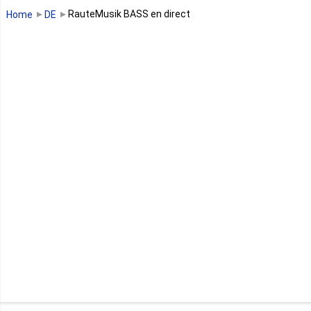
Guinée Bissau
RauteMusik BASS en direct
Home
DE
Guinée équatoriale
Kenya
Lesotho
Libye
Libéria
Madagascar
Malawi
Mali
Maroc