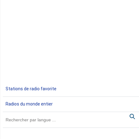
Congo
Côte d'Ivoire
Djibouti
Egypte
Ethiopie
Gabon
Stations de radio favorite
Gambie
Radios du monde entier
Ghana
Guinée