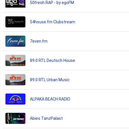
50fresh RAP - by egoFM
54house.fm Clubstream
7even.fm
89.0 RTL Deutsch House
89.0 RTL Urban Music
ALPAKA BEACH RADIO
Abies TanzPalast