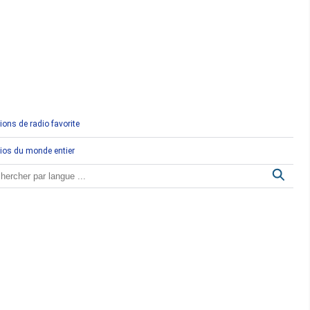
Comores
Congo
Côte d'Ivoire
Djibouti
ions de radio favorite
Egypte
ios du monde entier
Ethiopie
Gabon
Gambie
Ghana
Guinée