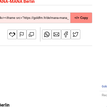
ANA-MANA Berlin
</> Copy
Gol
erlin