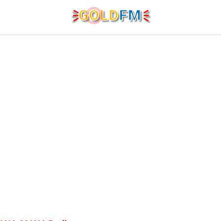
G
O
LD
FM