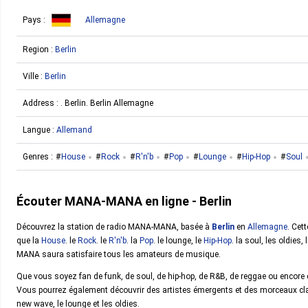
Pays :
Allemagne
Region :
Berlin
Ville :
Berlin
Address : . Berlin. Berlin Allemagne
Langue :
Allemand
Genres :
House
Rock
R'n'b
Pop
Lounge
Hip-Hop
Soul
Écouter MANA-MANA en ligne - Berlin
Découvrez la station de radio MANA-MANA, basée à
Berlin
en
Allemagne
. Cet
que la
House
. le
Rock
. le
R'n'b
. la
Pop
. le lounge, le
Hip-Hop
. la soul, les oldies
MANA saura satisfaire tous les amateurs de musique.
Que vous soyez fan de funk, de soul, de hip-hop, de R&B, de reggae ou encore d
Vous pourrez également découvrir des artistes émergents et des morceaux clas
new wave, le lounge et les oldies.