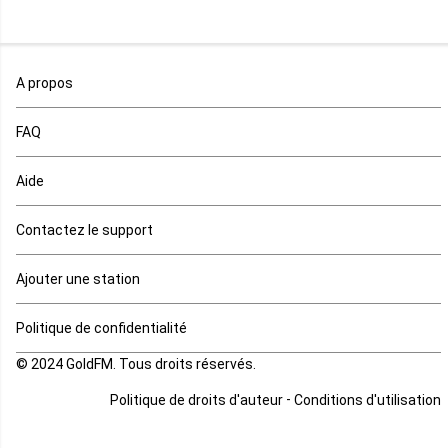
Maroc
A propos
Maurice
FAQ
Mauritanie
Aide
Mayotte
Contactez le support
Mozambique
Ajouter une station
Namibie
Politique de confidentialité
Niger
© 2024 GoldFM. Tous droits réservés.
Nigeria
-
Politique de droits d'auteur
Conditions d'utilisation
Ouganda