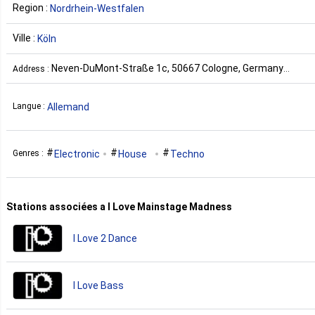
Region :
Nordrhein-Westfalen
Ville :
Köln
Neven-DuMont-Straße 1c, 50667 Cologne, Germany
Address :
Allemagne
Allemand
Langue :
Electronic
House
Techno
Genres :
Stations associées a I Love Mainstage Madness
I Love 2 Dance
I Love Bass