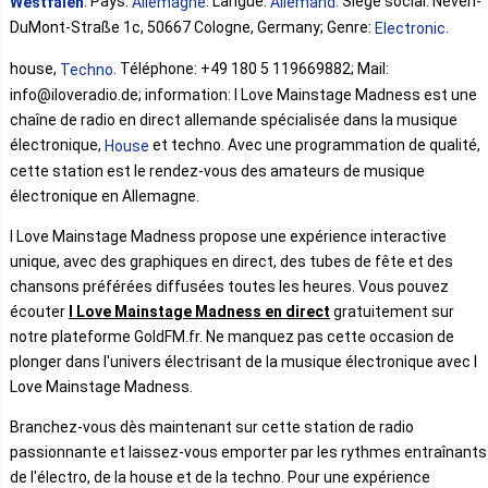
. Pays:
. Langue:
. Siège social: Neven-
Westfalen
Allemagne
Allemand
DuMont-Straße 1c, 50667 Cologne, Germany; Genre:
.
Electronic
house,
. Téléphone: +49 180 5 119669882; Mail:
Techno
info@iloveradio.de; information: I Love Mainstage Madness est une
chaîne de radio en direct allemande spécialisée dans la musique
électronique,
et techno. Avec une programmation de qualité,
House
cette station est le rendez-vous des amateurs de musique
électronique en Allemagne.
I Love Mainstage Madness propose une expérience interactive
unique, avec des graphiques en direct, des tubes de fête et des
chansons préférées diffusées toutes les heures. Vous pouvez
écouter
I Love Mainstage Madness en direct
gratuitement sur
notre plateforme GoldFM.fr. Ne manquez pas cette occasion de
plonger dans l'univers électrisant de la musique électronique avec I
Love Mainstage Madness.
Branchez-vous dès maintenant sur cette station de radio
passionnante et laissez-vous emporter par les rythmes entraînants
de l'électro, de la house et de la techno. Pour une expérience