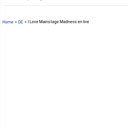
Guinée
Guinée Bissau
I Love Mainstage Madness en live
Home
DE
Guinée équatoriale
Kenya
Lesotho
Libye
Libéria
Madagascar
Malawi
Mali