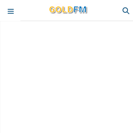
G
O
LD
FM