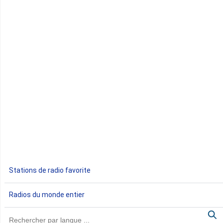
Comores
Congo
Côte d'Ivoire
Djibouti
Egypte
Ethiopie
Gabon
Stations de radio favorite
Gambie
Radios du monde entier
Ghana