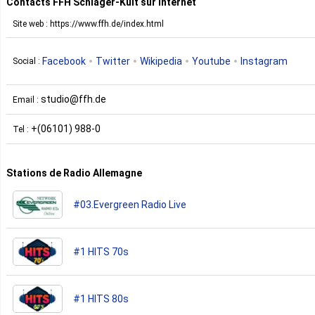
Contacts FFH Schlager-Kult sur internet
Site web : https://www.ffh.de/index.html
Facebook
Twitter
Wikipedia
Youtube
Instagram
Social :
studio@ffh.de
Email :
+(06101) 988-0
Tel :
Stations de Radio Allemagne
#03.Evergreen Radio Live
#1 HITS 70s
#1 HITS 80s