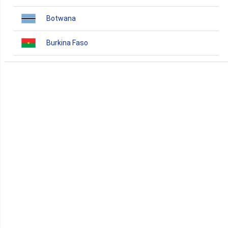
Botwana
Burkina Faso
Burundi
Bénin
Cameroun
Cap-Vert
Comores
Congo
Côte d'Ivoire