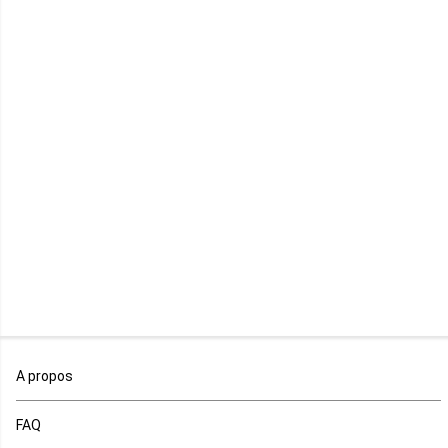
Kenya
Lesotho
Libye
Libéria
Madagascar
Malawi
Mali
Maroc
A propos
Maurice
FAQ
Mauritanie