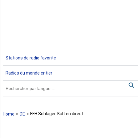
Djibouti
Egypte
Ethiopie
Gabon
Stations de radio favorite
Gambie
Radios du monde entier
Ghana
Guinée
Guinée Bissau
FFH Schlager-Kult en direct
Home
DE
Guinée équatoriale