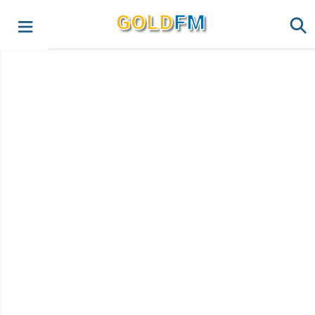
G
O
LD
FM