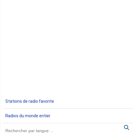
Comores
Congo
Côte d'Ivoire
Djibouti
Egypte
Ethiopie
Gabon
Stations de radio favorite
Gambie
Radios du monde entier
Ghana