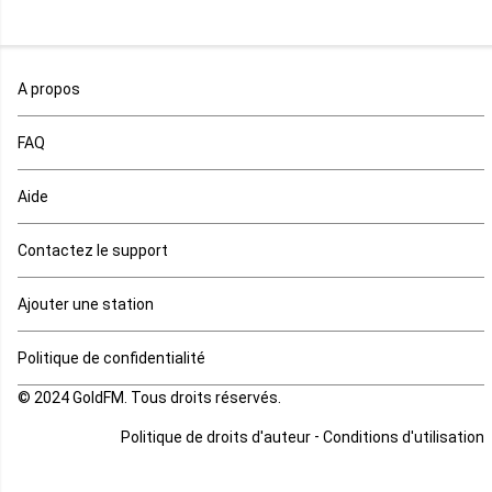
Maroc
A propos
Maurice
FAQ
Mauritanie
Aide
Mayotte
Contactez le support
Mozambique
Ajouter une station
Namibie
Politique de confidentialité
Niger
© 2024 GoldFM. Tous droits réservés.
Nigeria
-
Politique de droits d'auteur
Conditions d'utilisation
Ouganda