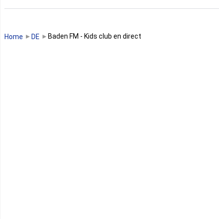
Guinée
Guinée Bissau
Baden FM - Kids club en direct
Home
DE
Guinée équatoriale
Kenya
Lesotho
Libye
Libéria
Madagascar
Malawi
Mali