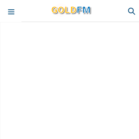
G
O
LD
FM