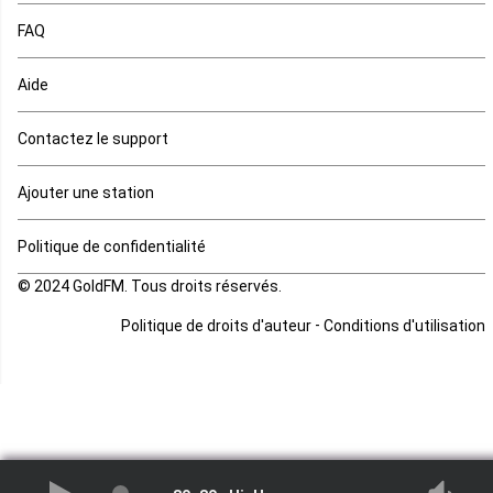
FAQ
Mauritanie
Aide
Mayotte
Contactez le support
Mozambique
Ajouter une station
Namibie
Politique de confidentialité
Niger
© 2024 GoldFM. Tous droits réservés.
Nigeria
-
Politique de droits d'auteur
Conditions d'utilisation
Ouganda
Rd Congo
Rwanda