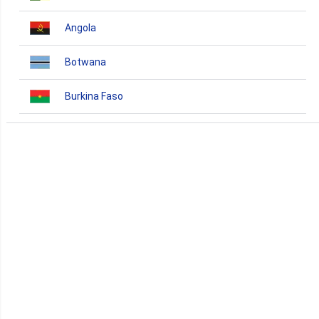
Angola
Botwana
Burkina Faso
Burundi
Bénin
Cameroun
Cap-Vert
Comores
Congo