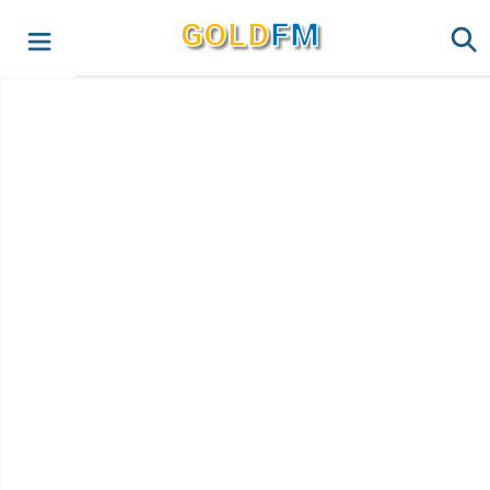
G
O
LD
FM