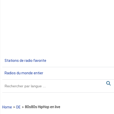
Côte d'Ivoire
Djibouti
Egypte
Ethiopie
Gabon
Stations de radio favorite
Gambie
Radios du monde entier
Ghana
Guinée
Guinée Bissau
80s80s HipHop en live
Home
DE