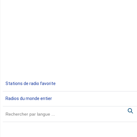
Congo
Côte d'Ivoire
Djibouti
Egypte
Ethiopie
Gabon
Stations de radio favorite
Gambie
Radios du monde entier
Ghana
Guinée
Guinée Bissau