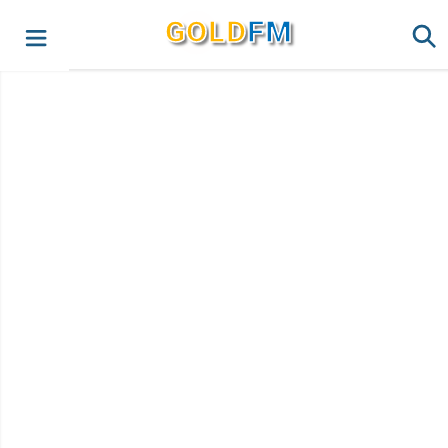
G
O
LD
FM