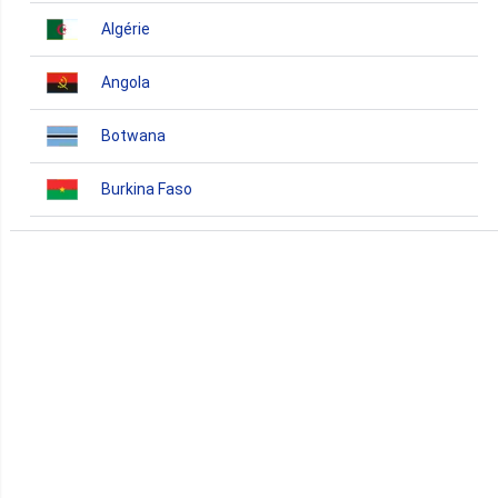
Algérie
Angola
Botwana
Burkina Faso
Burundi
Bénin
Cameroun
Cap-Vert
Comores