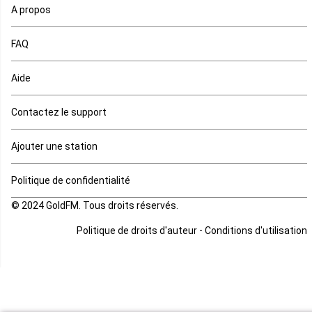
A propos
Maurice
FAQ
Mauritanie
Aide
Mayotte
Contactez le support
Mozambique
Ajouter une station
Namibie
Politique de confidentialité
Niger
© 2024 GoldFM. Tous droits réservés.
Nigeria
-
Politique de droits d'auteur
Conditions d'utilisation
Ouganda
Rd Congo