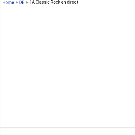
1A Classic Rock en direct
Home
DE
Guinée équatoriale
Kenya
Lesotho
Libye
Libéria
Madagascar
Malawi
Mali
Maroc